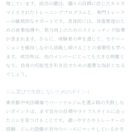
健康的なスタイルを目指すためのジム活用
現しています。成功の鍵は、個々の目標に応じたカスタ
法
マイズされたトレーニングプログラムと、専門トレーナ
安全にトレーニングを行うためのポイント
ーの継続的なサポートです。具体的には、体重管理のた
めの食事指導や、筋力向上のためのストレッチング指導
プロの視点から見た最適なトレーニング方
が含まれます。さらに、体験者の声を通じて、モチベー
法
ションを維持しながら挑戦し続けることの重要性も学べ
晴海のジムで安心して通うための環境選び
ます。成功例は、他のメンバーにとっても大きな刺激と
ボディメイクで健康的な生活を実現する方
なり、自身の可能性を引き出すための重要な指針となる
法
でしょう。
ジムでの健康維持のための食事管理法
ジム選びで失敗しないためのポイント
東京都中央区晴海でパーソナルジムを選ぶ際の失敗しな
いポイントは、まず自分の目標やライフスタイルに合っ
たジムを見つけることです。通いやすさやトレーナーの
経験、ジムの設備が自分のニーズにマッチしているかを