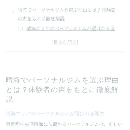
晴海でパーソナルジムを選ぶ理由とは？体験者
の声をもとに徹底解説
晴海エリアのパーソナルジムが選ばれる理
由
体験者が語るパーソナルジムのメリット
パーソナルトレーニングの効果を最大化す
る方法
晴海のジムで理想的なトレーニング環境を
晴海でパーソナルジムを選ぶ理由
見つける
とは？体験者の声をもとに徹底解
成功例から学ぶ！パーソナルジムの活用法
説
ジム選びで失敗しないためのポイント
晴海エリアのパーソナルジムが選ばれる理由
理想のボディメイクを実現するためにパーソナ
ルジムで得られる効果
東京都中央区晴海に位置するパーソナルジムは、忙しい