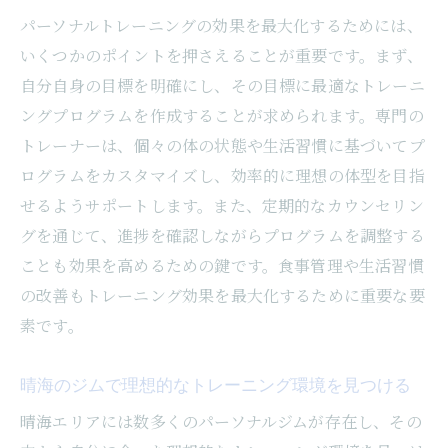
忙しい現代人でも続けやすい晴海のパーソナル
パーソナルトレーニングの効果を最大化するためには、
ジム予約システム活用術
いくつかのポイントを押さえることが重要です。まず、
簡単予約で続けやすいジムを選ぶ方法
自分自身の目標を明確にし、その目標に最適なトレーニ
オンライン予約の活用で通いやすさを実現
ングプログラムを作成することが求められます。専門の
時間管理でトレーニングを習慣化する方法
トレーナーは、個々の体の状態や生活習慣に基づいてプ
晴海エリアでのジム選びのコツ
ログラムをカスタマイズし、効率的に理想の体型を目指
予約キャンセル規定を理解して計画的に利
せるようサポートします。また、定期的なカウンセリン
用
グを通じて、進捗を確認しながらプログラムを調整する
ことも効果を高めるための鍵です。食事管理や生活習慣
続けやすいジム環境の見極め方
の改善もトレーニング効果を最大化するために重要な要
口コミで選ぶ！晴海の人気パーソナルジムの特
素です。
徴と選び方
口コミから見るジムの実際の評判
晴海のジムで理想的なトレーニング環境を見つける
人気ジムの共通点とその理由
晴海エリアには数多くのパーソナルジムが存在し、その
口コミの裏にある本当のジム選びの基準