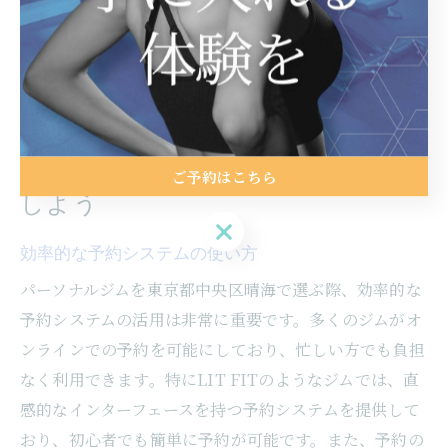
ます。
予約のポイントを押さえて晴海の
パーソナルジムをスムーズに活用
ご予約はこちら
しよう
ご予約はこちら
効率的な予約システムの使い方
パーソナルジムを東京都中央区晴海で選ぶ際、効率的な
予約システムの活用は非常に重要です。多くのジムがオ
ンラインでの予約を可能にしており、忙しい方でも負担
なく利用できます。特にLIT FITのようなジムでは、直
感的なインターフェースを持つ予約システムを提供して
おり、初心者でも簡単に予約が可能です。また、予約の