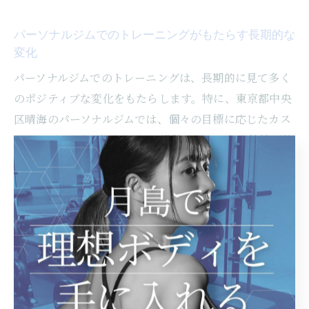
パーソナルジムでのトレーニングがもたらす長期的な
変化
パーソナルジムでのトレーニングは、長期的に見て多く
のポジティブな変化をもたらします。特に、東京都中央
区晴海のパーソナルジムでは、個々の目標に応じたカス
タマイズされたプログラムが提供されており、持続可能
な健康的な体づくりをサポートしています。長期間のト
レーニングを通じて、体力や筋力の向上はもちろんのこ
と、姿勢改善や柔軟性の向上も期待できます。さらに、
習慣化された運動は新陳代謝を促進し、生活習慣病の予
防にも役立ちます。パーソナルジムでの継続的な取り組
みは、健康的なライフスタイルを築くための強力な基盤
となります。トレーニングを通じて得られる自信は、日
常生活にもプラスの影響を及ぼし、人生の質を向上させ