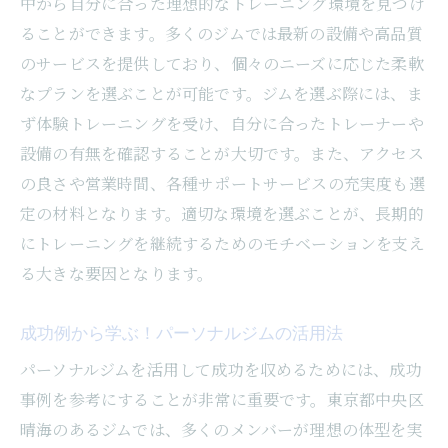
中から自分に合った理想的なトレーニング環境を見つけ
体験者の声を活かしたジム選びのステップ
ることができます。多くのジムでは最新の設備や高品質
晴海エリアで口コミ評価の高いジムとは
のサービスを提供しており、個々のニーズに応じた柔軟
人気ジムのトレーニング内容とその評価
なプランを選ぶことが可能です。ジムを選ぶ際には、ま
ボディメイク成功の鍵はパーソナルジムにあ
ず体験トレーニングを受け、自分に合ったトレーナーや
り！晴海での始め方ガイド
設備の有無を確認することが大切です。また、アクセス
の良さや営業時間、各種サポートサービスの充実度も選
初めてのパーソナルジム利用の流れ
定の材料となります。適切な環境を選ぶことが、長期的
ボディメイク目標設定の重要性
にトレーニングを継続するためのモチベーションを支え
効果的なトレーニングを始めるための準備
る大きな要因となります。
ジム選びで考慮すべきポイント
パーソナルジムで長続きするためのコツ
成功例から学ぶ！パーソナルジムの活用法
晴海でのパーソナルジム選びの最初の一歩
パーソナルジムを活用して成功を収めるためには、成功
安心して通える！晴海のパーソナルジムで健康
事例を参考にすることが非常に重要です。東京都中央区
的なスタイルを手に入れる方法
晴海のあるジムでは、多くのメンバーが理想の体型を実