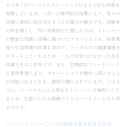
その多くがパーソナルトレーニングによる大きな成果を
トレーナーとの最適なスケジュール調整法
実感しています。一対一の専門的な指導により、各々の
晴海のパーソナルジムを最大限活用する予
目標に真剣に向き合えることが最大の魅力です。体験者
約テクニック
の声を聞くと、特に効果的だと感じたのは、トレーナー
専門的なトレーナーと共に理想の体型を手に入
の豊富な知識と経験に基づいたアドバイスです。食事管
れるパーソナルジムの魅力
理や生活習慣の改善も含めて、トータルでの健康増進を
晴海のパーソナルジムが提供する専門性
サポートしてくれるため、一人では気づけなかった点も
トレーナーの経験がもたらす安心感
改善できると評判です。また、定期的なフィードバック
個々に合わせたトレーニングプランの作成
と進捗管理により、モチベーションを維持し続けること
法
が可能になることも、継続の鍵とされています。このよ
うに、パーソナルジムは単なるトレーニング場所にとど
成功へ導くトレーナーのモチベーション戦
まらず、生涯にわたる健康づくりのパートナーとなり得
略
るのです。
実績のあるジム選びの重要性
トレーナーのサポートがもたらす心の変化
パーソナルトレーニングの効果を最大化する方法