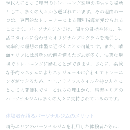
個別プログラムがもたらす身体変化
現代人にとって理想のトレーニング環境を提供する場所
として、多くの人々から選ばれています。その理由の一
トレーナーの指導で得られる心理的変化
つは、専門的なトレーナーによる個別指導が受けられる
科学的根拠に基づくトレーニングの効果
ことです。パーソナルジムでは、個々の目標や体力、生
体験者の声から見る実際のボディメイク効
活スタイルに合わせたオリジナルプログラムを提供し、
果
効率的に理想の体型に近づくことが可能です。また、晴
継続することで得られる健康維持の効果
海エリアには最新の設備を備えたジムが多く、快適な環
パーソナルジムでのトレーニングがもたら
境でトレーニングに励むことができます。さらに、柔軟
す長期的な変化
な予約システムによりスケジュールに合わせてトレーニ
予約のポイントを押さえて晴海のパーソナルジ
ングができるため、忙しいライフスタイルを持つ人々に
ムをスムーズに活用しよう
とって大変便利です。これらの理由から、晴海エリアの
効率的な予約システムの使い方
パーソナルジムは多くの人々に支持されているのです。
予約時に確認すべき重要ポイント
体験者が語るパーソナルジムのメリット
忙しい人でも通いやすい予約方法
晴海エリアのパーソナルジムを利用した体験者たちは、
スケジュール管理で無駄を省く方法