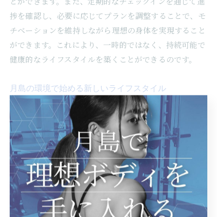
とができます。また、定期的なチェックインを通じて進
捗を確認し、必要に応じてプランを調整することで、モ
チベーションを維持しながら理想の身体を実現すること
ができます。これにより、一時的ではなく、持続可能で
健康的なライフスタイルを築くことができるのです。
月島の環境で始める新しいライフスタイル
月島での新しいライフスタイルの始まりは、地域の特性
を活かしたフィットネス環境から始まります。パーソナ
ルジムでは、地元のコミュニティと連携し、トレーニン
グの効果を最大限に引き出すための環境が整っていま
す。都市の中心に位置することで、通勤や日常生活の中
に自然にフィットネスを取り入れることが可能です。更
に、ジムでは心理的サポートも提供され、日常生活のス
トレスを軽減し、メンタルヘルスの向上にも寄与しま