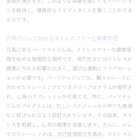
を改善する方法
意欲が湧きます。このような体験を通じてモチベーショ
ンを維持し、健康的なライフスタイルを築くことができ
ライフスタイル改善に向けた具体的ステッ
るのです。
プ
月島のジムで始める健康的な習慣の作り方
月島のジムで始めるストレスフリーな健康管理
パーソナルジムがサポートする生活習慣改
月島にあるパーソナルジムは、ストレスフリーな健康管
善
理を始める理想的な場所です。現代社会ではストレスが
無料体験で感じる健康的な変化
健康に与える影響が大きく、適切な運動とリラクゼーシ
月島での経験がもたらす持続可能なライフ
ョンが必要です。パーソナルジムでは、個々のニーズに
スタイル
合わせたトレーニングとリカバリープログラムが提供さ
パーソナルジムでの体験がライフスタイル
れ、心身のリフレッシュが可能です。特に、パーソナル
に与える影響
ジムのプログラムは、忙しいスケジュールの中でも無理
なく続けられるよう設計されています。その結果、スト
レスを軽減し、心身の健康を促進します。さらに、ジム
でのトレーニングは、自己管理能力を高め、ストレスに