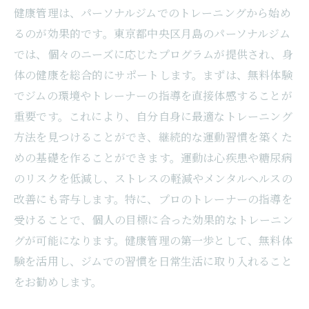
頼関係を築く
健康管理は、パーソナルジムでのトレーニングから始め
るのが効果的です。東京都中央区月島のパーソナルジム
個別指導がもたらす効率的な身体づくり
では、個々のニーズに応じたプログラムが提供され、身
トレーナーとのコミュニケーションが鍵
体の健康を総合的にサポートします。まずは、無料体験
月島のジムで見つける最適なトレーニング
でジムの環境やトレーナーの指導を直接体感することが
パートナー
重要です。これにより、自分自身に最適なトレーニング
月島でのパーソナルジム体験で効率的なトレー
方法を見つけることができ、継続的な運動習慣を築くた
ニングを見つける
めの基礎を作ることができます。運動は心疾患や糖尿病
無料体験で実感する効果的なトレーニング
のリスクを低減し、ストレスの軽減やメンタルヘルスの
法
改善にも寄与します。特に、プロのトレーナーの指導を
パーソナルジムでの個別プランが提供する
受けることで、個人の目標に合った効果的なトレーニン
効率性
グが可能になります。健康管理の第一歩として、無料体
月島ジムの設備をフル活用する方法
験を活用し、ジムでの習慣を日常生活に取り入れること
フィットネス目標達成のための最適なプロ
をお勧めします。
グラム