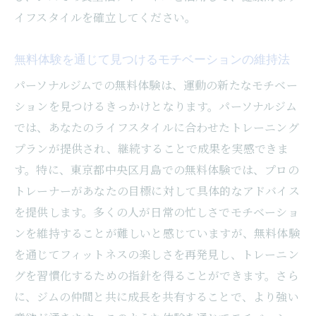
月島のジムでの無料体験がもたらす新しいフィ
イフスタイルを確立してください。
ットネスの可能性
新しいフィットネストレンドを知るための
無料体験を通じて見つけるモチベーションの維持法
無料体験
パーソナルジムでの無料体験は、運動の新たなモチベー
月島のジムが提供する革新的なトレーニン
ションを見つけるきっかけとなります。パーソナルジム
グ方法
では、あなたのライフスタイルに合わせたトレーニング
パーソナルジムで気づく新たなフィットネ
プランが提供され、継続することで成果を実感できま
スの魅力
す。特に、東京都中央区月島での無料体験では、プロの
無料体験で感じる最新のフィットネス設備
トレーナーがあなたの目標に対して具体的なアドバイス
月島での体験が開く新たなフィットネスの
を提供します。多くの人が日常の忙しさでモチベーショ
扉
ンを維持することが難しいと感じていますが、無料体験
パーソナルジムで得られる新しい挑戦の機
を通じてフィットネスの楽しさを再発見し、トレーニン
会
グを習慣化するための指針を得ることができます。さら
パーソナルジムでの無料体験でライフスタイル
に、ジムの仲間と共に成長を共有することで、より強い