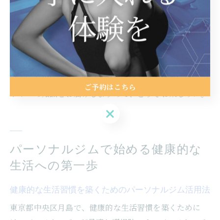
す。トレーニングを通じて得られる達成感は、自己肯定
感を高め、生活全体の質の向上につながります。こうし
た総合的なサポートにより、月島での新しいライフスタ
イルを楽しみながら持続可能な習慣を築くことができる
のです。これからも、あなたの健康的な変化を応援し続
けたいと思います。次回の記事では、さらに深いフィッ
ご予約はこちら
トネスの知識をお届けしますので、どうぞお楽しみに。
ご予約はこちら
パーソナルジムで始める健康的な
生活への第一歩
健康的な生活習慣を築くためのパーソナルジム活用法
東京都中央区月島で、健康的な生活習慣を築くために