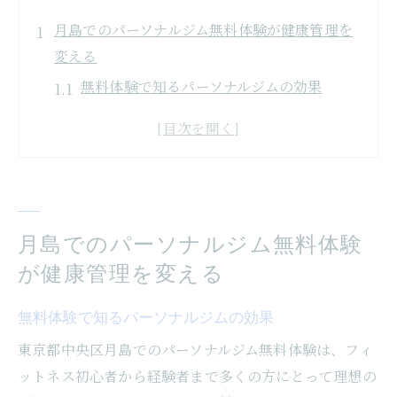
月島でのパーソナルジム無料体験が健康管理を
変える
無料体験で知るパーソナルジムの効果
月島のパーソナルジムが提供する個別プロ
グラムの魅力
健康管理の基礎を築くためのステップ
パーソナルジムで得られる健康的な食生活
のアドバイス
月島でのパーソナルジム無料体験
無料体験を通じて見つけるモチベーション
が健康管理を変える
の維持法
無料体験で知るパーソナルジムの効果
月島のジムで始めるストレスフリーな健康
管理
東京都中央区月島でのパーソナルジム無料体験は、フィ
理想のライフスタイルを月島のパーソナルジム
ットネス初心者から経験者まで多くの方にとって理想の