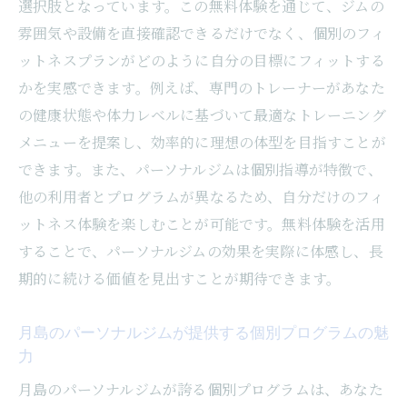
で実現
選択肢となっています。この無料体験を通じて、ジムの
雰囲気や設備を直接確認できるだけでなく、個別のフィ
ライフスタイル改善に役立つパーソナルジ
ットネスプランがどのように自分の目標にフィットする
ムの役割
かを実感できます。例えば、専門のトレーナーがあなた
月島でのフィットネスがもたらす日常生活
の健康状態や体力レベルに基づいて最適なトレーニング
への影響
メニューを提案し、効率的に理想の体型を目指すことが
パーソナルジムのトレーナーが提供するラ
できます。また、パーソナルジムは個別指導が特徴で、
イフスタイルコーチング
他の利用者とプログラムが異なるため、自分だけのフィ
月島でのトレーニングが持続可能な生活を
ットネス体験を楽しむことが可能です。無料体験を活用
サポート
することで、パーソナルジムの効果を実際に体感し、長
理想の身体を手に入れるための具体的アプ
期的に続ける価値を見出すことが期待できます。
ローチ
月島の環境で始める新しいライフスタイル
月島のパーソナルジムが提供する個別プログラムの魅
力
パーソナルジムで始める健康的な生活への第一
歩
月島のパーソナルジムが誇る個別プログラムは、あなた