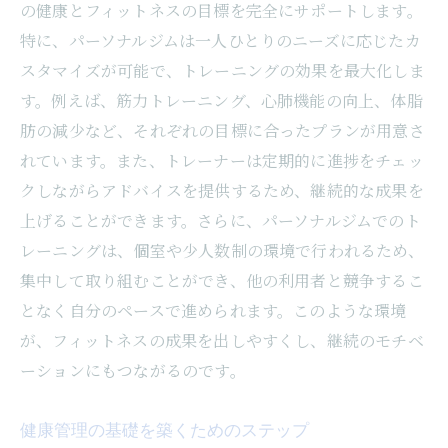
健康的な生活習慣を築くためのパーソナル
の健康とフィットネスの目標を完全にサポートします。
ジム活用法
特に、パーソナルジムは一人ひとりのニーズに応じたカ
スタマイズが可能で、トレーニングの効果を最大化しま
初心者にも優しい月島のジムのメリット
す。例えば、筋力トレーニング、心肺機能の向上、体脂
無料体験で感じるパーソナルサポートの重
肪の減少など、それぞれの目標に合ったプランが用意さ
要性
れています。また、トレーナーは定期的に進捗をチェッ
月島のジムで始める長期的な健康維持
クしながらアドバイスを提供するため、継続的な成果を
フィットネスがもたらすメンタルヘルスの
上げることができます。さらに、パーソナルジムでのト
向上
レーニングは、個室や少人数制の環境で行われるため、
月島での体験から学ぶ健康的な習慣の形成
集中して取り組むことができ、他の利用者と競争するこ
トレーナーとの相性を確認する月島のパーソナ
となく自分のペースで進められます。このような環境
ルジム無料体験
が、フィットネスの成果を出しやすくし、継続のモチベ
信頼できるトレーナー選びのポイント
ーションにもつながるのです。
無料体験で確認するトレーナーの専門性
健康管理の基礎を築くためのステップ
月島でのトレーニングがトレーナーとの信