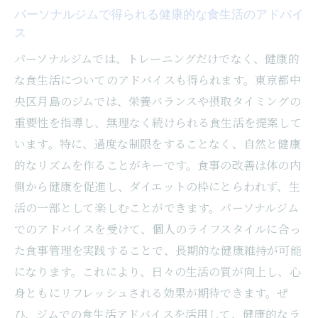
パーソナルジムで得られる健康的な食生活のアドバイ
月島での体験から学ぶトレーニング効率化
ス
の秘訣
パーソナルジムでは、トレーニングだけでなく、健康的
理想の成果を上げるためのパーソナライズ
な食生活についてのアドバイスも得られます。東京都中
ドトレーニング
央区月島のジムでは、栄養バランスや摂取タイミングの
パーソナルジムでの体験があなたの理想のスタ
重要性を指導し、無理なく続けられる食生活を提案して
イルをサポート
います。特に、過度な制限をすることなく、自然と健康
体型維持に必要なトレーニングの秘訣
的なリズムを作ることがキーです。食事の改善は体の内
ジムで得られるスタイルアップのノウハウ
側から健康を促進し、ダイエットの枠にとらわれず、生
月島のパーソナルジムが提供する魅力的な
活の一部として楽しむことができます。パーソナルジム
体験
でのアドバイスを受けて、個人のライフスタイルに合っ
理想のスタイルを手に入れるための具体策
た食事管理を実践することで、長期的な健康維持が可能
トレーニングと食事のバランスの取り方
になります。これにより、日々の生活の質が向上し、心
身ともにリフレッシュされる効果が期待できます。ぜ
健康的なライフスタイルがもたらす自信
ひ、ジムでの食生活アドバイスを活用して、健康的なラ