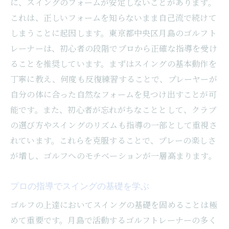
に、スイングのフォームが安定しないことがあります。
最新技術を駆使したゴルフレッスンの魅力
これは、正しいフォームを知らないまま自己流で続けて
スイング解析機で自分の弱点を知る
しまうことに起因します。東京都中央区月島のゴルフト
ゴルフシミュレーターで実践力を高める
レーナーは、初心者の段階でプロから正確な指導を受け
月島で学べる最新のゴルフテクノロジー
ることを推奨しています。まずはスイングの基本動作を
スコアアップに役立つ練習メニュー紹介
丁寧に教え、何度も反復練習することで、プレーヤーが
ゴルフデータを活用したパフォーマンス向
自分の体に合った自然なフォームを見つけ出すことが可
上策
能です。また、初心者が忘れがちなこととして、クラブ
忙しいビジネスマンに最適ゴルフ施設の選び方
の選び方やスイングのリズムも指導の一部として重視さ
駅近で通いやすいゴルフ施設を探す
れています。これらを克服することで、プレーの楽しさ
が増し、ゴルフへのモチベーションが一層高まります。
ビジネスマン向けの柔軟なレッスン時間
手ぶらで通える月島のインドアゴルフスク
プロの指導でスイングの基礎を学ぶ
ール
ゴルフの上達においてスイングの基礎を固めることは極
仕事帰りにリフレッシュできるゴルフ環境
めて重要です。月島で活動するゴルフトレーナーの多く
ビジネスパートナーと利用可能な施設選び