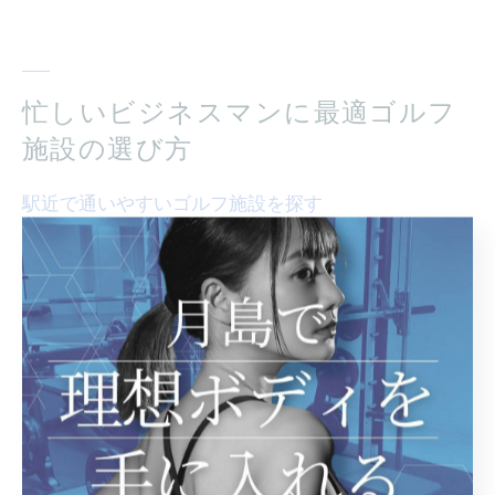
忙しいビジネスマンに最適ゴルフ
施設の選び方
駅近で通いやすいゴルフ施設を探す
東京都中央区月島でゴルフを楽しむなら、アクセスの良
さは重要なポイントです。月島駅から徒歩数分の距離に
あるゴルフ施設は、通勤や仕事帰りにも気軽に立ち寄れ
るため、忙しいビジネスマンにとって非常に便利です。
周辺には飲食店も多く、ラウンド後の食事や休憩に困る
ことはありません。また、駅近の施設は頻繁に訪れる方
にとっても時間の節約になります。特に、ゴルフスクー
ルでは最新のスイング解析機を用いたレッスンが受けら