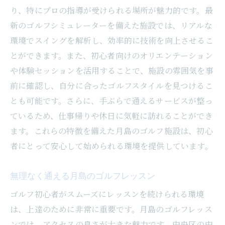
リアルな体験ができる最新シミュレーター
り、特にプロの指導が受けられる場所が魅力的です。最
シミュレーターを使った効果的な練習法
新のゴルフシミュレーターを備えた施設では、リアルな
天候に左右されないインドアゴルフの利点
環境でスイングを解析し、効率的に技術を向上させるこ
シミュレーター活用で上達する秘訣
とができます。また、初心者向けのオリエンテーション
初心者でも安心のシミュレーター体験講座
や体験セッションを活用することで、施設の雰囲気を事
前に確認し、自分に合ったゴルフスタイルを見つけるこ
最新テクノロジーでゴルフの腕前アップ
とも可能です。さらに、手ぶらで通えるサービスが整っ
アクセス便利な月島でゴルフスキルを磨く方法
ているため、仕事帰りや休日に気軽に訪れることができ
月島の交通アクセスが良いゴルフ施設紹介
ます。これらの特徴を備えた月島のゴルフ施設は、初心
休日に手軽にゴルフを楽しむためのヒント
者にとって安心して始められる環境を提供しています。
仕事終わりに立ち寄れる月島のゴルフスポ
ット
無理なく通える月島のゴルフレッスン
アクセス良好な施設で効率的に練習
ゴルフ初心者がスムーズにレッスンを続けられる環境
公共交通機関利用で時間を有効活用
は、上達のために非常に重要です。月島のゴルフレッス
忙しい中でも続けられるゴルフ習慣
ンでは、アクセスの良さが大きな魅力です。中央区の中