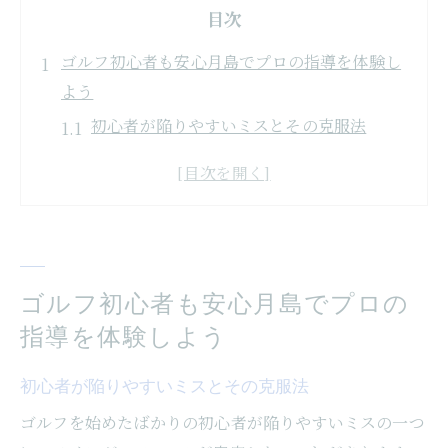
目次
ゴルフ初心者も安心月島でプロの指導を体験し
よう
初心者が陥りやすいミスとその克服法
プロの指導でスイングの基礎を学ぶ
初心者に最適な月島のゴルフ施設とは
無理なく通える月島のゴルフレッスン
ゴルフ初心者が知っておくべきルールとマ
ナー
ゴルフ初心者も安心月島でプロの
体験レッスンで自分に合ったスタイルを見
指導を体験しよう
つける
初心者が陥りやすいミスとその克服法
スコアアップの秘訣月島のゴルフ施設で学ぶ最
新技術
ゴルフを始めたばかりの初心者が陥りやすいミスの一つ