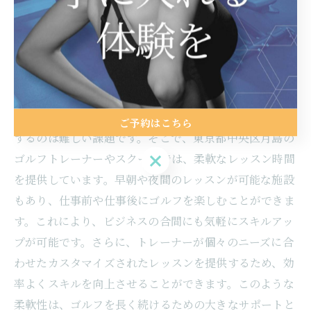
れ、スコアアップを目指す方にとって理想的な環境が整
っています。さらに、駅周辺の情報を活用して、訪れる
たびに新しい発見があるのも魅力の一つです。
ビジネスマン向けの柔軟なレッスン時間
忙しいビジネスマンにとって、ゴルフの練習時間を確保
ご予約はこちら
するのは難しい課題です。そこで、東京都中央区月島の
ご予約はこちら
ゴルフトレーナーやスクールでは、柔軟なレッスン時間
を提供しています。早朝や夜間のレッスンが可能な施設
もあり、仕事前や仕事後にゴルフを楽しむことができま
す。これにより、ビジネスの合間にも気軽にスキルアッ
プが可能です。さらに、トレーナーが個々のニーズに合
わせたカスタマイズされたレッスンを提供するため、効
率よくスキルを向上させることができます。このような
柔軟性は、ゴルフを長く続けるための大きなサポートと