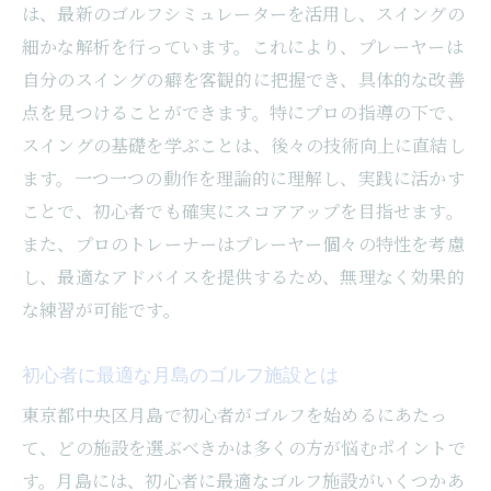
は、最新のゴルフシミュレーターを活用し、スイングの
オンライン予約の活用で効率よく練習
細かな解析を行っています。これにより、プレーヤーは
月島のゴルフトレーナーで効率的にスイング改
自分のスイングの癖を客観的に把握でき、具体的な改善
善
点を見つけることができます。特にプロの指導の下で、
プロのトレーナーによる個別指導のメリッ
スイングの基礎を学ぶことは、後々の技術向上に直結し
ト
ます。一つ一つの動作を理論的に理解し、実践に活かす
スイング改善に特化した練習法紹介
ことで、初心者でも確実にスコアアップを目指せます。
効率的なスイング改善でスコアアップ
また、プロのトレーナーはプレーヤー個々の特性を考慮
し、最適なアドバイスを提供するため、無理なく効果的
ゴルフトレーナーと目標達成までのプロセ
な練習が可能です。
ス
トレーナー選びで注目すべきポイント
初心者に最適な月島のゴルフ施設とは
スイング解析で自分のプレースタイルを知
東京都中央区月島で初心者がゴルフを始めるにあたっ
る
て、どの施設を選ぶべきかは多くの方が悩むポイントで
最新シミュレーター活用月島ゴルフ施設の魅力
す。月島には、初心者に最適なゴルフ施設がいくつかあ