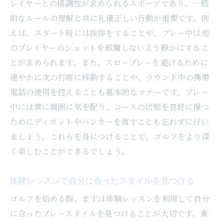
レイヤーとの協調性が求められるスポーツであり、一般
評判の良いゴルフトレーナーの特徴
的なルールの理解と共に礼儀正しい行動が重要です。例
口コミで知る信頼できるトレーナー選び
えば、スタート時には挨拶をすることや、プレー中は他
のプレイヤーのショットを邪魔しないよう静かにするこ
月島の人気ゴルフスクールをチェック
とが求められます。また、スロープレーを避けるために
体験者の声から探るベストなトレーナー
速やかに次の打席に移動することや、ラウンド中の携帯
トレーナーの選び方で失敗しないコツ
電話の使用を控えることも基本的なマナーです。プレー
口コミを活用したゴルフ施設の選定法
中には常に周囲に気を配り、コースの状態を良好に保つ
ためにディボットやバンカーを直すことも忘れずに行い
ましょう。これらを身につけることで、ゴルフをより深
く楽しむことができるでしょう。
体験レッスンで自分に合ったスタイルを見つける
ゴルフを始める際、まずは体験レッスンを利用して自分
に合ったプレースタイルを見つけることが大切です。東