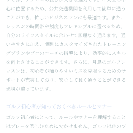
体幹強化も可能月島のゴルフ施設で健康維持
心に位置するため、公共交通機関を利用して簡単に通う
ことができ、忙しいビジネスマンにも最適です。また、
ゴルフで体幹を鍛えるためのエクササイズ
レッスンの時間帯や頻度もフレキシブルに選べるため、
紹介
自分のライフスタイルに合わせて無理なく通えます。通
健康維持に役立つゴルフのフィジカルトレ
いやすさに加え、個別にカスタマイズされたトレーニン
ーニング
グプランやプロのコーチの指導により、効率的にスキル
月島で体幹強化を目指すゴルフレッスン
を向上させることができます。さらに、月島のゴルフレ
ケガ予防のためのストレッチとトレーニン
ッスンは、初心者が陥りやすいミスを克服するためのサ
グ
ポートが充実しており、安心して長く通うことができる
ゴルフを通じた健康維持の新しいアプロー
環境が整っています。
チ
体力と技術、両方を鍛えるゴルフプログラ
ゴルフ初心者が知っておくべきルールとマナー
ム
ゴルフ初心者にとって、ルールやマナーを理解すること
口コミで選ぶ月島のゴルフトレーナー比較ガイ
はプレーを楽しむために欠かせません。ゴルフは他のプ
ド