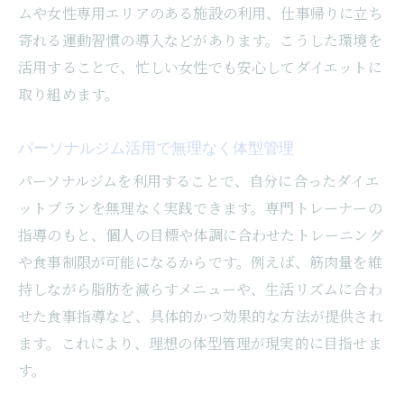
ムや女性専用エリアのある施設の利用、仕事帰りに立ち
勝どきのピラティス習慣で美しい体づくり
寄れる運動習慣の導入などがあります。こうした環境を
パーソナルトレーニングとピラティスの相
活用することで、忙しい女性でも安心してダイエットに
乗効果
取り組めます。
ピラティス初心者が続けやすいポイント
パーソナルトレーニングで理想の体へ
パーソナルジム活用で無理なく体型管理
ダイエット目標達成に向けた最適なトレー
パーソナルジムを利用することで、自分に合ったダイエ
ニング法
ットプランを無理なく実践できます。専門トレーナーの
女性向けパーソナルジムの選び方と活用術
指導のもと、個人の目標や体調に合わせたトレーニング
パーソナルトレーニングで効率よく痩せる
や食事制限が可能になるからです。例えば、筋肉量を維
秘訣
持しながら脂肪を減らすメニューや、生活リズムに合わ
勝どきで注目のパーソナルトレーニング体
せた食事指導など、具体的かつ効果的な方法が提供され
験
ます。これにより、理想の体型管理が現実的に目指せま
す。
ダイエットと筋力アップを同時に叶える方
法