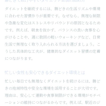
食事制限を続けやすくする秘訣を解説
ダイエットを継続するには、勝どきの生活リズムや環境
に合わせた習慣作りが重要です。なぜなら、無理な制限
ダイエット中も楽しめる食事制限の工夫
や急激な変化はストレスやリバウンドの原因となるため
無理なく続く食事管理でリバウンドを防ぐ
です。例えば、朝食を抜かず、バランスの良い食事を心
方法
がけることや、週に数回の軽いウォーキングなど、日常
パーソナルトレーナーが教える食事のコツ
生活で無理なく取り入れられる方法を選びましょう。こ
勝どきで実践したいヘルシーな食事法
うした具体的な工夫が、健康的なダイエット習慣の定着
女性目線のダイエット食事制限アドバイス
につながります。
生活スタイルに合わせた食事制限の工夫
ピラティス習慣が導く健康的な体づくり
忙しい女性も安心できるダイエット環境とは
ピラティスでダイエットを効果的にサポー
忙しい毎日でも無理なくダイエットを続けるには、勝ど
ト
きの地域特性や安全な環境を活用することが大切です。
女性に人気のピラティスジム活用術
理由は、安心して運動や食事制限ができる環境がモチベ
ーションの維持につながるからです。例えば、駅近のジ
姿勢改善とダイエット効果を両立する方法