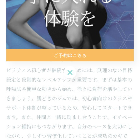
の体型へ近づけます。具体的には、週1回のパーソナル
トレーニングと週2回のピラティスを組み合わせ、食事
記録や運動ログを活用することで、目標達成までの道筋
が明確になります。両者の特性を活かして、無理なく継
続できるダイエットを実現しましょう。
ご予約はこちら
ピラティス初心者が続けやすいポイント
ピラティス初心者が継続するためには、無理のない目標
ご予約はこちら
設定と段階的なレベルアップが重要です。まずは基本の
呼吸法や簡単な動きから始め、徐々に負荷を増やしてい
きましょう。勝どきのジムでは、初心者向けのクラスや
サポート体制が整っているため、安心してスタートでき
ます。また、仲間と一緒に励まし合うことで、モチベー
ション維持にもつながります。自分のペースを大切にし
ながら、少しずつ習慣化していくことが成功のカギで