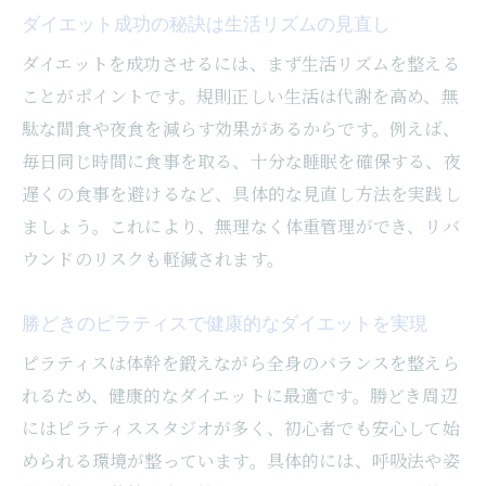
ダイエット成功の秘訣は生活リズムの見直し
トレーナーによる個別指導のメリット
ダイエットを成功させるには、まず生活リズムを整える
筋肉を守りながら痩せるための工夫とは
ことがポイントです。規則正しい生活は代謝を高め、無
ダイエットで筋肉を維持する食事管理法
駄な間食や夜食を減らす効果があるからです。例えば、
ピラティスと筋トレで美しく痩せるコツ
毎日同じ時間に食事を取る、十分な睡眠を確保する、夜
リバウンドを防ぐための筋肉維持術
遅くの食事を避けるなど、具体的な見直し方法を実践し
女性が実践したい筋肉を守るダイエット習
ましょう。これにより、無理なく体重管理ができ、リバ
慣
ウンドのリスクも軽減されます。
パーソナルジム活用で筋肉量を保つ方法
筋肉を落とさず健康的にダイエットする秘
勝どきのピラティスで健康的なダイエットを実現
訣
ピラティスは体幹を鍛えながら全身のバランスを整えら
24時間使える運動環境の活用法
れるため、健康的なダイエットに最適です。勝どき周辺
24時間ジムで無理なく続くダイエット習慣
にはピラティススタジオが多く、初心者でも安心して始
められる環境が整っています。具体的には、呼吸法や姿
忙しい女性に嬉しい運動環境の選び方