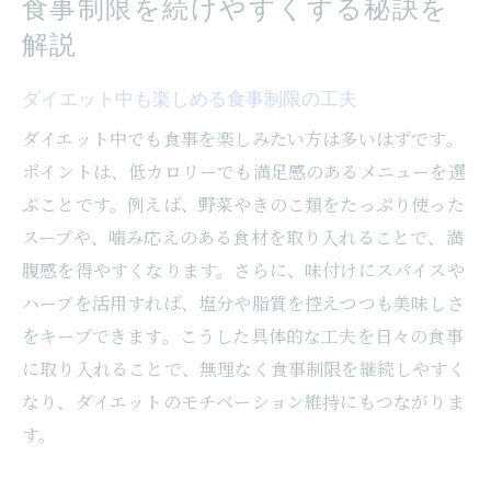
食事制限を続けやすくする秘訣を
ダイエット成功へ導く食事管理の基本
解説
女性が実践しやすい食事管理のコツ
食事管理アプリの活用で継続力アップ
ダイエット中も楽しめる食事制限の工夫
パーソナルトレーナーと進める食事改善法
ダイエット中でも食事を楽しみたい方は多いはずです。
ストレスを減らす食事管理のアイデア
ポイントは、低カロリーでも満足感のあるメニューを選
理想の体型を目指す継続的なダイエット法
ぶことです。例えば、野菜やきのこ類をたっぷり使った
スープや、噛み応えのある食材を取り入れることで、満
腹感を得やすくなります。さらに、味付けにスパイスや
ハーブを活用すれば、塩分や脂質を控えつつも美味しさ
をキープできます。こうした具体的な工夫を日々の食事
に取り入れることで、無理なく食事制限を継続しやすく
なり、ダイエットのモチベーション維持にもつながりま
す。