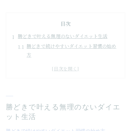
目次
勝どきで叶える無理のないダイエット生活
勝どきで続けやすいダイエット習慣の始め
方
忙しい女性も安心できるダイエット環境と
は
パーソナルジム活用で無理なく体型管理
ダイエット成功の秘訣は生活リズムの見直
し
勝どきで叶える無理のないダイエ
勝どきのピラティスで健康的なダイエット
ット生活
を実現
勝どきで続けやすいダイエット習慣の始め方
女性に優しいジム選びで理想の体を目指す