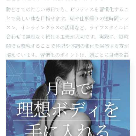
勝どきでの忙しい毎日でも、ピラティスを習慣化するこ
とで美しい体を目指せます。朝や仕事帰りの短時間レッ
スン、オンラインクラスの活用など、ライフスタイルに
合わせて無理なく続ける工夫が大切です。実際に、短時
間でも継続することで体型や体調の変化を実感する方が
増えています。習慣化のポイントは、週ごとに目標を設
定し、達成感を積み重ねること。自分に合ったタイミン
グや頻度で、継続しやすい環境を整えましょう。
パーソナルトレーニングとピラティスの相乗効果
パーソナルトレーニングとピラティスを組み合わせるこ
とで、ダイエット効果がさらに高まります。個別の食事
アドバイスや筋力強化メニューと、体幹重視のピラティ
スを並行して行うことで、効率よく脂肪を燃焼し、理想