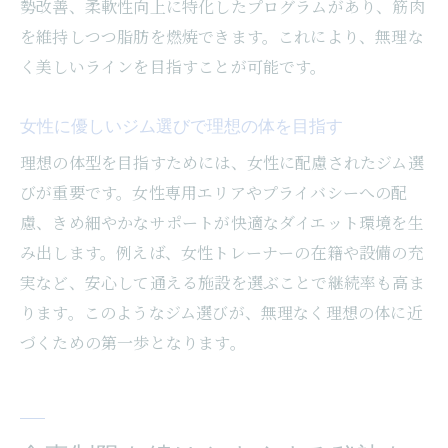
勢改善、柔軟性向上に特化したプログラムがあり、筋肉
深夜も利用できるジムで生活にフィット
を維持しつつ脂肪を燃焼できます。これにより、無理な
パーソナルトレーニングとジムの併用術
く美しいラインを目指すことが可能です。
ダイエット成功に役立つ運動環境の工夫
勝どきで見つける便利な24時間ジム活用法
女性に優しいジム選びで理想の体を目指す
ストレスを減らすダイエットの進め方
理想の体型を目指すためには、女性に配慮されたジム選
ストレスフリーなダイエット生活のすすめ
びが重要です。女性専用エリアやプライバシーへの配
食事制限中でも楽しめる工夫を紹介
慮、きめ細やかなサポートが快適なダイエット環境を生
心と体に優しいダイエット習慣の作り方
み出します。例えば、女性トレーナーの在籍や設備の充
実など、安心して通える施設を選ぶことで継続率も高ま
無理なく続くダイエットでリバウンド防止
ります。このようなジム選びが、無理なく理想の体に近
ピラティスでリラックスしながら痩せる方
づくための第一歩となります。
法
パーソナルジムでのストレス軽減ポイント
継続できる食事管理で目標達成を目指す