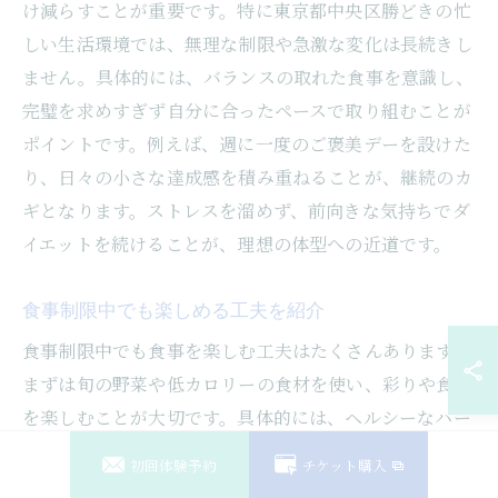
け減らすことが重要です。特に東京都中央区勝どきの忙
しい生活環境では、無理な制限や急激な変化は長続きし
ません。具体的には、バランスの取れた食事を意識し、
完璧を求めすぎず自分に合ったペースで取り組むことが
ポイントです。例えば、週に一度のご褒美デーを設けた
り、日々の小さな達成感を積み重ねることが、継続のカ
ギとなります。ストレスを溜めず、前向きな気持ちでダ
イエットを続けることが、理想の体型への近道です。
食事制限中でも楽しめる工夫を紹介
食事制限中でも食事を楽しむ工夫はたくさんあります。
まずは旬の野菜や低カロリーの食材を使い、彩りや食感
を楽しむことが大切です。具体的には、ヘルシーなハー
ブやスパイスを活用して味に変化をつける、食器を変え
初回体験予約
チケット購入
て見た目を楽しむなどの方法があります。また、勝どき