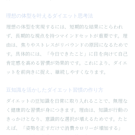
整体でサポートするダイエットの魅力
日常動作に潜む姿勢とダイエットの関係
理想の体型を叶えるダイエット思考法
姿勢改善によるボディライン変化の実感
理想の体型を実現するには、短期的な結果にとらわれ
肩こり予防とダイエット効果の豆知識
ず、長期的な視点を持つマインドセットが重要です。理
由は、焦りやストレスがリバウンドの原因になるためで
美しいボディラインを目指す日常のヒント
す。具体的には、「今日できたこと」に目を向けて自己
ダイエットで美しいボディラインを作る方
肯定感を高める習慣が効果的です。これにより、ダイエ
法
ットを前向きに捉え、継続しやすくなります。
日常生活で取り入れたい姿勢改善習慣
ボディメイクに役立つダイエット豆知識
豆知識を活かしたダイエット習慣の作り方
無理なく続くボディライン維持のコツ
ダイエットの豆知識を日常に取り入れることで、無理な
ピラティスで美しい体型を目指すポイント
く健康的な習慣が身につきます。理由は、知識が行動の
日々の小さな努力がダイエット成功の鍵
きっかけとなり、意識的な選択が増えるためです。たと
肩こり腰痛もサポートするダイエット法
えば、「姿勢を正すだけで消費カロリーが増加する」