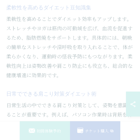
柔軟性を高めるダイエット豆知識集
柔軟性を高めることでダイエット効率もアップします。
ストレッチやヨガは筋肉の可動域を広げ、血流を促進す
るため、脂肪燃焼をサポートします。具体的には、朝晩
の簡単なストレッチや深呼吸を取り入れることで、体が
柔らかくなり、運動時の怪我予防にもつながります。柔
軟性向上は姿勢改善や肩こり防止にも役立ち、総合的な
健康増進に効果的です。
日常でできる肩こり対策ダイエット術
日常生活の中でできる肩こり対策として、姿勢を意識す
ることが重要です。例えば、パソコン作業時は背筋を伸
ばし、30分ごとに肩を回す運動を行いましょう。また、
初回体験予約
チケット購入
軽いウォーキングや階段の上り下りを取り入れること