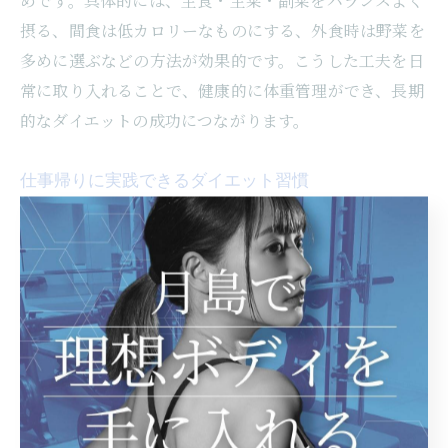
めです。具体的には、主食・主菜・副菜をバランスよく
摂る、間食は低カロリーなものにする、外食時は野菜を
多めに選ぶなどの方法が効果的です。こうした工夫を日
常に取り入れることで、健康的に体重管理ができ、長期
的なダイエットの成功につながります。
仕事帰りに実践できるダイエット習慣
仕事帰りの時間を活用したダイエット習慣は、継続しや
すいのが特徴です。理由は、日中の疲れをリフレッシュ
しつつ運動できるためです。例えば、帰宅前に一駅分歩
く、自宅でストレッチや軽い筋トレを行う、整体やパー
ソナルトレーニングを利用するなどが代表的です。こう
した習慣は、肩こり・腰痛の予防にも役立ち、毎日のリ
ズム作りにも最適です。