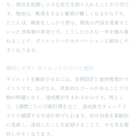
も、現状を把握し小さな変化を取り入れることが大切で
仕事帰りに実践できるダイエット習慣
す。理由は、無理をすると継続が難しくなるからです。
忙しい女性のためのダイエット豆知識
たとえば、朝食をしっかり摂る、間食の内容を見直すと
健康的な体作りに役立つ最新の習慣とは
いった具体策が有効です。こうした小さな一歩を積み重
ダイエットを支える最新習慣の取り入れ方
ねることで、ダイエットへのモチベーションも維持しや
健康的な体作りのための豆知識活用法
すくなります。
体調管理とダイエットを両立する新習慣
継続しやすいダイエットのコツと秘訣
話題のパーソナルトレーニングとダイエッ
ト
ダイエットを継続させるには、目標設定と進捗管理がポ
イントです。なぜなら、具体的なゴールがあることで行
AI食事指導を活用したダイエット法
動が明確になり、達成感が生まれるからです。例とし
毎日続くダイエット新習慣のポイント
て、1週間ごとに行動目標を立て、達成度をチェックリ
姿勢改善がもたらすダイエット効果の秘密
ストで確認する方法が挙げられます。自分自身を客観的
姿勢改善でダイエット効果が高まる理由
に見直し、達成したことを記録することで、やる気を維
ダイエット中に意識したい正しい姿勢
持しやすくなります。