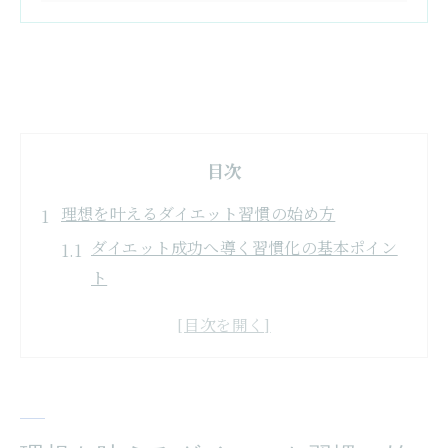
目次
理想を叶えるダイエット習慣の始め方
ダイエット成功へ導く習慣化の基本ポイン
ト
無理なく始めるダイエットの第一歩とは
継続しやすいダイエットのコツと秘訣
理想の体型を叶えるダイエット思考法
豆知識を活かしたダイエット習慣の作り方
日常にダイエットを取り入れる実践法