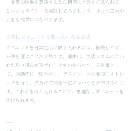
ダイエットで肩こり腰痛を軽減する方法
「食事の順番を意識すると血糖値の上昇を抑えられる」
といったポイントを実践してみましょう。小さな工夫が
整体とダイエットの相乗効果を実感する
大きな成果につながります。
運動習慣がもたらす健康とダイエット効果
柔軟性を高めるダイエット豆知識集
日常にダイエットを取り入れる実践法
日常でできる肩こり対策ダイエット術
ダイエットを日常生活に取り入れるには、継続しやすい
健康維持に役立つダイエットの工夫
方法を選ぶことが大切です。理由は、生活リズムに合わ
無理なく続けるためのダイエット豆知識
せた取り組みが習慣化しやすいからです。具体策とし
ストレスを減らすダイエット継続のコツ
て、通勤時に一駅分歩く、デスクワークの合間にストレ
豆知識で無理なく続くダイエット習慣
ッチを行う、夕食の時間を一定に保つなどが挙げられま
リバウンド防止のためのダイエット方法
す。これらを取り入れることで、無理なくダイエットを
続けられます。
日々の達成感を実感できる工夫集
モチベーション維持に効くダイエットの秘
訣
理想の体を叶えるダイエット豆知識