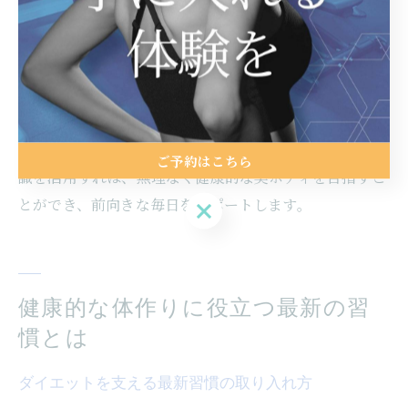
忙しい女性のためのダイエット豆知識
忙しい女性がダイエットを成功させるには、知識の活用
がカギとなります。なぜなら、正しい情報を知ることで
効率的な方法を選べるからです。例えば、食事のタイミ
ングや栄養素の選び方、姿勢改善のポイントなどを理解
し、日々の中で実践することが重要です。これらの豆知
ご予約はこちら
識を活用すれば、無理なく健康的な美ボディを目指すこ
とができ、前向きな毎日をサポートします。
ご予約はこちら
健康的な体作りに役立つ最新の習
慣とは
ダイエットを支える最新習慣の取り入れ方