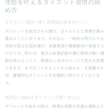
理想を叶えるダイエット習慣の始
勝どき女性が知っておきたい豆知識集
め方
ダイエット豆知識で効率的に体重管理を実
ダイエット成功へ導く習慣化の基本ポイント
現
ダイエットを成功させる鍵は、日々の小さな習慣を積み
知って得するダイエットの新常識集
重ねることにあります。なぜなら、一時的な努力よりも
日常生活に役立つダイエット豆知識まとめ
持続可能な生活改善が、体重管理や健康維持に直結する
健康を守るダイエット情報の選び方
からです。例えば、毎日の食事記録や週に数回の軽い運
口コミで話題のダイエット豆知識とは
動を続けることで、無理なく自分のペースで変化を実感
専門家が解説するダイエットの落とし穴
できます。まずは「できることから始める」を意識すれ
忙しい毎日でも続くダイエットの工夫
ば、健康的なダイエットを長期的に続けやすくなりま
忙しくても続けられるダイエット時短術
す。
日常に取り入れやすいダイエット工夫集
無理なく始めるダイエットの第一歩とは
短時間でできるダイエット運動の秘訣
ダイエットを始める際は、無理な制限や急激な運動より
食事管理とダイエットを両立する方法