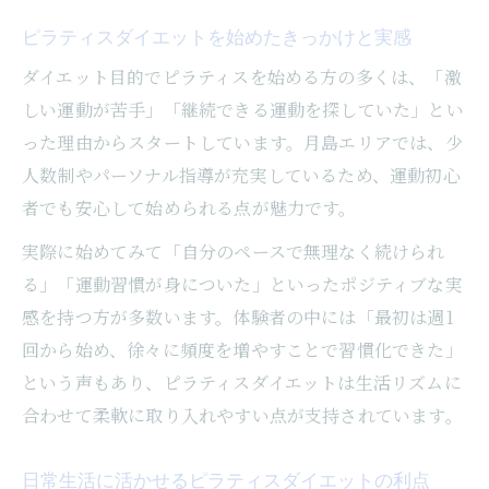
忙しくても続けやすいピラティスダイエッ
ト習慣
ピラティスダイエットを始めたきっかけと実感
ピラティスダイエットで挫折しないための
ダイエット目的でピラティスを始める方の多くは、「激
工夫
しい運動が苦手」「継続できる運動を探していた」とい
体験談から分かるピラティスダイエット成
った理由からスタートしています。月島エリアでは、少
功例
人数制やパーソナル指導が充実しているため、運動初心
者でも安心して始められる点が魅力です。
ピラティスとジムの違いを体験談で比較
ピラティスダイエットとジムの違いを体験
実際に始めてみて「自分のペースで無理なく続けられ
から解説
る」「運動習慣が身についた」といったポジティブな実
感を持つ方が多数います。体験者の中には「最初は週1
ジムよりピラティスダイエットが向いてい
回から始め、徐々に頻度を増やすことで習慣化できた」
る人とは
という声もあり、ピラティスダイエットは生活リズムに
ピラティスダイエット体験者のジム比較レ
合わせて柔軟に取り入れやすい点が支持されています。
ビュー
ピラティスダイエットとジムで感じる効果
日常生活に活かせるピラティスダイエットの利点