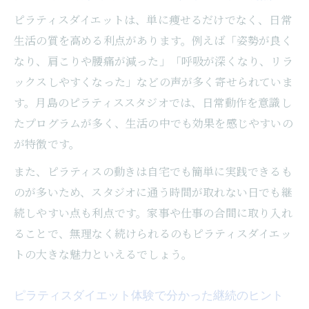
の差
ピラティスダイエットは、単に痩せるだけでなく、日常
ピラティスダイエットとジム選びのポイン
生活の質を高める利点があります。例えば「姿勢が良く
ト
なり、肩こりや腰痛が減った」「呼吸が深くなり、リラ
東京都中央区で見つけた理想的なダイエット法
ックスしやすくなった」などの声が多く寄せられていま
東京都中央区で始めるピラティスダイエッ
す。月島のピラティススタジオでは、日常動作を意識し
トの魅力
たプログラムが多く、生活の中でも効果を感じやすいの
ピラティスダイエット体験が導いた理想の
が特徴です。
方法とは
また、ピラティスの動きは自宅でも簡単に実践できるも
東京都中央区で続けやすいダイエット習慣
のが多いため、スタジオに通う時間が取れない日でも継
の作り方
続しやすい点も利点です。家事や仕事の合間に取り入れ
ピラティスダイエットを選ぶべき理由を解
ることで、無理なく続けられるのもピラティスダイエッ
説
トの大きな魅力といえるでしょう。
東京都中央区で実感できるピラティスダイ
エット効果
ピラティスダイエット体験で分かった継続のヒント