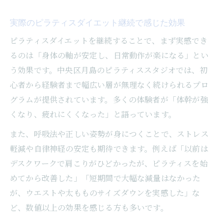
インナーマッスル強化がピラティスダイエ
実際のピラティスダイエット継続で感じた効果
ットの鍵
ピラティスダイエットを継続することで、まず実感でき
ピラティスダイエットで代謝アップできる
るのは「身体の軸が安定し、日常動作が楽になる」とい
仕組み
う効果です。中央区月島のピラティススタジオでは、初
なぜピラティスダイエットはリバウンドし
心者から経験者まで幅広い層が無理なく続けられるプロ
にくいのか
グラムが提供されています。多くの体験者が「体幹が強
ピラティスダイエットで感じる姿勢改善の
くなり、疲れにくくなった」と語っています。
効果
また、呼吸法や正しい姿勢が身につくことで、ストレス
月島ダイエット体験から学ぶ継続のポイント
軽減や自律神経の安定も期待できます。例えば「以前は
ピラティスダイエット継続のコツを体験談
デスクワークで肩こりがひどかったが、ピラティスを始
から学ぶ
めてから改善した」「短期間で大幅な減量はなかった
ピラティスダイエットを続けるためのモチ
が、ウエストや太もものサイズダウンを実感した」な
ベ管理法
ど、数値以上の効果を感じる方も多いです。