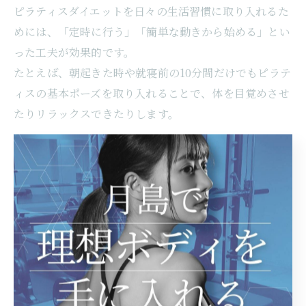
ピラティスダイエットを日々の生活習慣に取り入れるた
めには、「定時に行う」「簡単な動きから始める」とい
った工夫が効果的です。
たとえば、朝起きた時や就寝前の10分間だけでもピラテ
ィスの基本ポーズを取り入れることで、体を目覚めさせ
たりリラックスできたりします。
月島エリアでは、通勤前や仕事帰りに立ち寄れるスタジ
オも多いため、生活リズムに合わせてレッスンを組み込
むことが可能です。
実践者の中には、「出勤前のレッスンで1日を快適に過
ごせるようになった」「自宅で家族と一緒に続けてい
る」という声もあります。
日課化のポイントとして、
スマートフォンのリマインダー機能を活用する