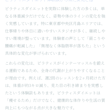
ダイエットを成功へ導くピラティス活用法
ピラティスダイエットを実際に体験した方の多くは、単
ピラティスダイエットを継続するための習
なる体重減少だけでなく、姿勢や体のラインの変化を強
慣作り
く実感しています。特に東京都中央区月島エリアでは、
仕事帰りや休日に通いやすいスタジオが多く、継続しや
初心者が始めやすいピラティスダイエット
すい環境が整っています。体験者の声として「肩こりや
の工夫
腰痛が軽減した」「無理なく体脂肪率が落ちた」という
ピラティスダイエットで目標達成するため
具体的な変化が挙げられています。
のコツ
ダイエット成功体験から学ぶピラティスの
これらの変化は、ピラティスがインナーマッスルを鍛え
ポイント
る運動であるため、全身の代謝が上がりやすくなること
が理由です。例えば、週2回のレッスンを2ヶ月続けた方
ピラティスダイエットを日課にする実践的
は、体重が約3キロ減り、見た目の引き締まりを実感し
な方法
たという体験談もあります。ピラティスダイエットは
ピラティスならではの痩せやすい理由とは
「痩せるため」だけでなく、健康的な体作りや生活の質
ピラティスダイエットで体質が変わる理由
向上にもつながる点が大きな魅力です。
を解説