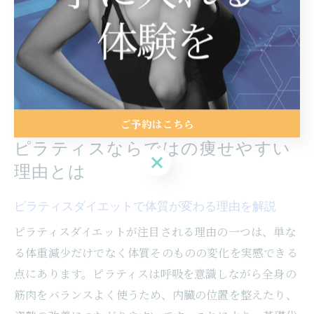
一緒に続ける仲間を見つける
進捗を記録して小さな達成感を積み重ねる
などが挙げられます。継続しやすい環境を整えること
で、無理なく理想の体型を目指せます。
ご予約はこちら
ピラティスならではの痩せやすい
ご予約はこちら
理由とは
ピラティスダイエットで体質が変わる理由を解説
ピラティスダイエットが注目される理由の一つは、単な
る体重減少だけでなく体質そのものの変化を実感できる
点にあります。ピラティスは呼吸を意識しながら全身の
筋肉をバランスよく使うため、内臓の位置を整えたり、