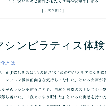
深い呼吸と動作がもたらす精神安定の仕組み
初心者が安心して始められるポイントを解説
ストレス軽減に役立つマシンピラティス活用法
続けやすさと心身の相乗効果を実感する秘訣
中央区佃で始めるメンタルケアの新習慣
マシンピラティス体験
マシンピラティスが女性の生活に与える影響
中央区佃で叶えるメンタルケアの一歩目
日常に取り入れやすいマシンピラティス活用術
変化とは
仕事帰りも通いやすいスタジオ選びのポイント
、まず感じるのは“心の軽さ”や“頭の中がクリアになる感
地元女性が語るメンタル安定のリアル体験談
」「レッスン後は前向きな気持ちになれた」といった声が
マシンピラティスが叶える女性の精神安定
しながらマシンを使うことで、自然と日常のストレスや不
女性特有の悩みに応えるマシンピラティスの力
が落ち着いた」「夜ぐっすり眠れた」といった実感を持つ
マシンピラティスで自律神経を整える方法