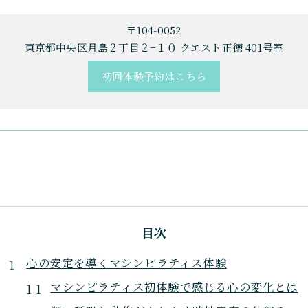
〒104-0052
東京都中央区月島２丁目２−１０ クエスト正徳 401号室
初回体験予約はこちら
目次
心の安定を導くマシンピラティス体験
マシンピラティス初体験で感じる心の変化とは