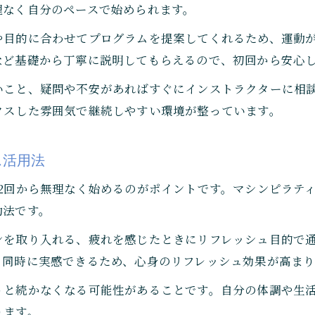
理なく自分のペースで始められます。
体調や姿勢に現れるポジティブな変化
メンタル安定を実感した体験談を紹介
や目的に合わせてプログラムを提案してくれるため、運動
など基礎から丁寧に説明してもらえるので、初回から安心
姿勢改善も期待できる佃での運動習慣
マシンピラティスで姿勢改善が期待できる理由
いこと、疑問や不安があればすぐにインストラクターに相
クスした雰囲気で継続しやすい環境が整っています。
身体の歪みを整える運動のポイント
佃で気軽に始める正しい姿勢作りの工夫
ス活用法
日常生活に活かせるフォームの意識付け
姿勢改善が心にもたらす良い影響とは
2回から無理なく始めるのがポイントです。マシンピラティ
ご予約はこちら
ご予約はこちら
動法です。
ンを取り入れる、疲れを感じたときにリフレッシュ目的で
も同時に実感できるため、心身のリフレッシュ効果が高まり
うと続かなくなる可能性があることです。自分の体調や生
ります。