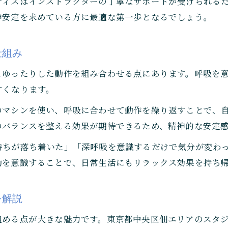
ティスはインストラクターの丁寧なサポートが受けられる
心身のバランスを意識したレッスンプログラム
神安定を求めている方に最適な第一歩となるでしょう。
安心して続けられる環境選びのポイント
初心者も安心の無理なく続けるコツ
仕組み
ストレス解消に効果的なピラティス活用法
とゆったりした動作を組み合わせる点にあります。呼吸を
マシンピラティスで実感するストレス解消効果
すくなります。
呼吸法と動きでリフレッシュするコツを伝授
のマシンを使い、呼吸に合わせて動作を繰り返すことで、
日常のストレスを溜めない生活習慣の工夫
のバランスを整える効果が期待できるため、精神的な安定
マシンピラティス継続で得られる前向き変化
持ちが落ち着いた」「深呼吸を意識するだけで気分が変わ
ストレッチの併用で心身をリセットする方法
動を意識することで、日常生活にもリラックス効果を持ち
週1回続けると実感できる変化とその秘訣
週1回のマシンピラティスで得られる効果
を解説
継続するためのモチベーション維持法
組める点が大きな魅力です。東京都中央区佃エリアのスタ
無理なく習慣化するスケジュールの立て方