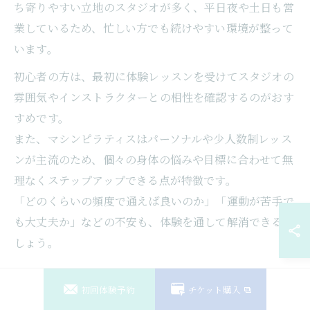
ち寄りやすい立地のスタジオが多く、平日夜や土日も営
業しているため、忙しい方でも続けやすい環境が整って
います。
初心者の方は、最初に体験レッスンを受けてスタジオの
雰囲気やインストラクターとの相性を確認するのがおす
すめです。
また、マシンピラティスはパーソナルや少人数制レッス
ンが主流のため、個々の身体の悩みや目標に合わせて無
理なくステップアップできる点が特徴です。
「どのくらいの頻度で通えば良いのか」「運動が苦手で
も大丈夫か」などの不安も、体験を通して解消できるで
しょう。
中央区佃で続けやすいマシンピラティス提案
初回体験予約
チケット購入
中央区佃でマシンピラティスを長く続けるためには、料