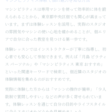
ボディメイクに最適な佃のマシンピラティス特
マシンピラティスは専用マシンを使って効率的に体を鍛
集
えられることから、東京都中央区佃でも関心が高まって
理想のボディへ導く佃のマシンピラティス
います。まずは体験レッスンを活用し、実際のスタジオ
活用法
の雰囲気やマシンの使い心地を確かめることが、佃エリ
アで自分に合った教室を見つける第一歩です。
パーソナル指導が魅力のマシンピラティス
教室
体験レッスンではインストラクターが丁寧に指導し、初
月島エリアでボディメイクに強いスタジオ
心者でも安心して参加できます。例えば「月島 ピラティ
の特徴
ス パーソナル」や「マシンピラティス 東京 おすすめ」
マシンピラティスで叶える女性の美しい体
といった関連キーワードで検索し、佃近隣のスタジオの
作り
体験情報を集めるのがおすすめです。
中央区佃で人気のボディメイク向けピラテ
実際に体験した方からは「マシンの操作が簡単」「少人
ィス
数制で質問しやすい」などの声が多く寄せられていま
理想の体型へ導く佃でのマシンピラティス活用
す。体験レッスンを通じて自分の目的やライフスタイル
法
に合うスタジオかどうかを見極めましょう。