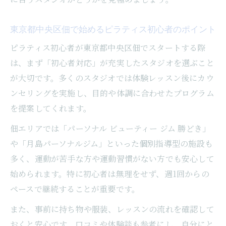
マシンピラティスで理想の体型を目指すポ
東京都中央区佃で始めるピラティス初心者のポイント
イント
佃で始めるボディメイクとピラティスの関
ピラティス初心者が東京都中央区佃でスタートする際
係性
は、まず「初心者対応」が充実したスタジオを選ぶこと
が大切です。多くのスタジオでは体験レッスン後にカウ
マシンピラティスの効果を引き出す通い方
ンセリングを実施し、目的や体調に合わせたプログラム
提案
を提案してくれます。
中央区佃で評判のピラティス活用術を解説
佃エリアでは「パーソナル ビューティー ジム 勝どき」
パーソナルジムとマシンピラティスの違い
や「月島パーソナルジム」といった個別指導型の施設も
とは
多く、運動が苦手な方や運動習慣がない方でも安心して
通いやすさで選ぶ佃のマシンピラティス教室案
始められます。特に初心者は無理をせず、週1回からの
内
ペースで継続することが重要です。
アクセス良好な佃のマシンピラティス教室
を比較
また、事前に持ち物や服装、レッスンの流れを確認して
おくと安心です。口コミや体験談も参考にし、自分にと
予約の取りやすいピラティススタジオ選び