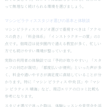
って無理なく続けられる環境を選びましょう。
のコツ
忙しい女性におすすめの佃のピラティス教
マシンピラティススタジオ選びの基本と体験談
室
マシンピラティススタジオ選びで重視すべきは「アクセ
マシンピラティスを続けやすい教室の特徴
スの良さ」「料金体系」「インストラクターの質」の3
紹介
点です。佃周辺は徒歩圏内で通える教室が多く、忙しい
都度払い可能なマシンピラティス教室の魅
方でも続けやすい環境が整っています。
力
実際の利用者の体験談では「予約が取りやすい」「スタ
マシンピラティスで佃エリアの健やかな毎日を
ッフの対応が親切」「都度払いが便利」といった声が多
実現
く、料金や通いやすさが満足度に直結していることが分
マシンピラティスで叶える佃の健康習慣づ
かります。特に「マシン ピラティス 中央 区」や「マシ
くり
ン ピラティス 晴海」など、周辺エリアの口コミ比較も
日常生活に溶け込むピラティスの始め方
参考になります。
中央区佃で続けやすいマシンピラティス提
スタジオ選びで迷った際は、体験レッスンや見学会を活
案