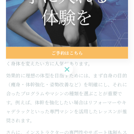
マシンピラティスで理想の体型を目指すポイント
マシンピラティスは、身体の深層部にある筋肉（インナ
ーマッスル）を効率的に鍛えることで、理想のボディラ
インや姿勢改善、運動不足解消など多くの効果が期待で
きるトレーニング方法です。特に東京都中央区佃のよう
ご予約はこちら
な都心エリアでは、忙しい日常の中でも短時間で効率よ
く身体を変えたい方に人気があります。
ご予約はこちら
効果的に理想の体型を目指すためには、まず自身の目的
（痩身・体幹強化・姿勢改善など）を明確にし、それに
合ったプログラムやマシンの種類を選ぶことが重要で
す。例えば、体幹を強化したい場合はリフォーマーやキ
ャデラックといった専門マシンを活用したレッスンが推
奨されます。
さらに、インストラクターの専門性やサポート体制もス