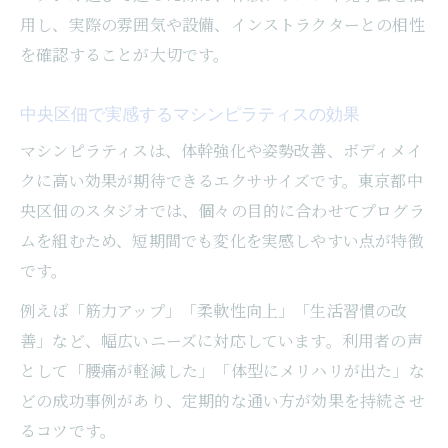
用し、実際の雰囲気や設備、インストラクターとの相性
心身の健康を支える佃のピラティス活用法
を確認することが大切です。
マシンピラティスで変わる毎日の過ごし方
パーソナルで叶える佃のマシンピラティス効果
中央区佃で実感するマシンピラティスの効果
パーソナル指導で実感するマシンピラティ
マシンピラティスは、体幹強化や姿勢改善、ボディメイ
スの効果
クに高い効果が期待できるエクササイズです。東京都中
佃で人気のパーソナルマシンピラティスの
央区佃のスタジオでは、個々の目的に合わせてプログラ
魅力
ムを組むため、短期間でも変化を実感しやすい点が特徴
理想のボディを目指すパーソナルレッスン
です。
の選び方
例えば「筋力アップ」「柔軟性向上」「生活習慣の改
パーソナルとグループで異なるピラティス
善」など、幅広いニーズに対応しています。利用者の声
体験談
として「腰痛が軽減した」「体型にメリハリが出た」な
マシンピラティス効果を高めるパーソナル
どの成功事例があり、定期的な通い方が効果を持続させ
活用術
るコツです。