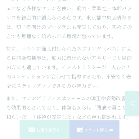
ェアなど多様なマシンを使い、筋力・柔軟性・体幹バラ
ンスを総合的に鍛えられる点です。東京都中央区晴海で
は、初心者向けのプログラムも充実しており、初めての
方でも無理なく始められる環境が整っています。
特に、マシンに備え付けられたスプリング（バネ）によ
る負荷調整機能は、筋力に自信のない方やリハビリ目的
の方にも適しています。インストラクターが一人ひとり
のコンディションに合わせて指導するため、不安なく安
全にステップアップできるのが魅力です。
また、マシンピラティスはフォームの矯正や姿勢改善に
も効果的とされており、体験者からは「腰痛や肩こりが
和らいだ」「体幹が安定した」などの声も聞かれます。
初心者はまず体験レッスンから始め、自分に合ったスタ
初回体験予約
チケット購入
ジオやインストラクターを見つけることが成功の第一歩