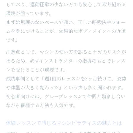
ピラティスマシンが女性に人気の理由とは
しており、運動経験の少ない方でも安心して取り組める
環境が整っています。
女性に選ばれるマシンピラティスの理由を
まずは無理のないペースで通い、正しい呼吸法やフォー
解説
ムを身につけることが、効果的なボディメイクへの近道
美ボディを目指す女性に人気のマシンピラ
です。
ティス
マシンピラティスが女性の体型悩みを解消
注意点として、マシンの使い方を誤るとケガのリスクが
する仕組み
あるため、必ずインストラクターの指導のもとでレッス
ンを受けることが重要です。
マシンピラティスで実感する肩こり解消効
成功事例として「週1回のレッスンを3ヶ月続けて、姿勢
果
や体型が大きく変わった」という声も多く聞かれます。
女性のライフスタイルに合うマシンピラテ
初心者向けには、グループレッスンで仲間と励まし合い
ィスの魅力
ながら継続する方法も人気です。
体験レッスンで感じるマシンピラティスの魅力とは