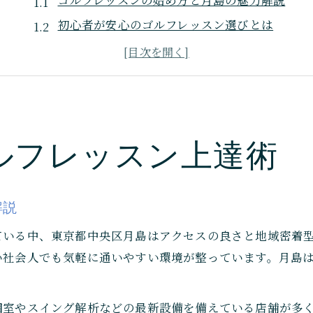
ゴルフレッスンの始め方と月島の魅力解説
初心者が安心のゴルフレッスン選びとは
月島で話題のゴルフレッスン活用法紹介
上達に直結するゴルフレッスンの通い方
月島エリアのゴルフレッスン体験談特集
効率よく学ぶ中央区のゴルフレッスン
ルフレッスン上達術
中央区で効率的なゴルフレッスン習得術
忙しい人におすすめのゴルフレッスン活用
短期間で伸びるゴルフレッスンの選び方
解説
中央区のゴルフレッスン最新トレンド紹介
ている中、東京都中央区月島はアクセスの良さと地域密着
効率アップを狙うゴルフレッスン実践法
い社会人でも気軽に通いやすい環境が整っています。月島
初心者が通う月島ゴルフレッスン体験談
ゴルフレッスン初心者のリアルな体験談集
個室やスイング解析などの最新設備を備えている店舗が多