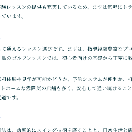
月島で学ぶゴルフレッスンの実際を解説
体験レッスンの提供も充実しているため、まずは気軽にト
初心者に優しいゴルフレッスンの特徴とは
っています。
体験者が語るゴルフレッスンの選び方のコツ
月島ゴルフレッスンで感じた上達ポイント
は
忙しい毎日でも続けやすいゴルフ上達法
して通えるレッスン選びです。まずは、指導経験豊富なプ
忙しくても続くゴルフレッスンの工夫とは
月島のゴルフレッスンでは、初心者向けの基礎から丁寧に
ゴルフレッスンで効率よく上達する秘訣
スキマ時間活用のゴルフレッスン提案
無料体験や見学が可能かどうか、予約システムが便利か、
継続のコツはゴルフレッスンの選択にあり
ットホームな雰囲気の店舗も多く、安心して通い続けるこ
仕事帰りに通えるゴルフレッスンの実情
近道です。
ゴルフレッスン選びで差がつく月島の魅力
月島のゴルフレッスン選びが重要な理由
介
ゴルフレッスン比較でわかる月島の強み
用法は、効率的にスイング技術を磨くことと、日常生活と