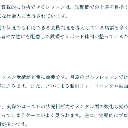
選び方次第で変わるゴルフレッスン効果
を客観的に分析できるレッスンは、短期間での上達を目指
月島で注目のゴルフレッスン選定ポイント
忙な社会人に支持されています。
失敗しないゴルフレッスン選びのコツ公開
制で何度でも利用できる会員制度を導入している店舗も多
実践派に人気のゴルフレッスン活用法
心者や女性にも配慮した設備やサポート体制が整っている
実践派が選ぶゴルフレッスンの使い方解説
ゴルフレッスンで得られる実践的スキル
月島のゴルフレッスン活用アイデア紹介
方
応用力を伸ばすゴルフレッスン活用術
レッスン受講が非常に重要です。月島のゴルフレッスンでは
ご予約はこちら
ご予約はこちら
実践重視のゴルフレッスン選びとコツ
実に進みます。また、プロによる個別フィードバックや動
で、実際のコースでの状況判断力やメンタル面の強化も期
なってしまうケースがよく見られます。逆に、定期的にプ
例が多いです。