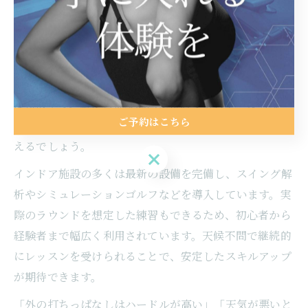
天候を気にせず月島でゴルフレッスン体験
月島エリアでは、天候に左右されないインドア型ゴルフ
レッスン施設が充実しています。これらの施設は、雨の
日や真夏・真冬でも快適な環境で練習できることが大き
な特徴です。駅から徒歩圏内に位置するスクールも多
ご予約はこちら
く、仕事帰りや空き時間に立ち寄りやすい点も魅力とい
えるでしょう。
ご予約はこちら
インドア施設の多くは最新の設備を完備し、スイング解
析やシミュレーションゴルフなどを導入しています。実
際のラウンドを想定した練習もできるため、初心者から
経験者まで幅広く利用されています。天候不問で継続的
にレッスンを受けられることで、安定したスキルアップ
が期待できます。
「外の打ちっぱなしはハードルが高い」「天気が悪いと