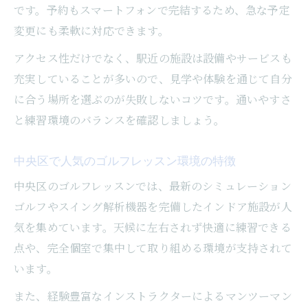
です。予約もスマートフォンで完結するため、急な予定
完全個室で集中できる月島ゴルフレッスン
変更にも柔軟に対応できます。
プライベート空間重視のゴルフレッスン活
用
アクセス性だけでなく、駅近の施設は設備やサービスも
マンツーマン指導対応の個室ゴルフレッス
充実していることが多いので、見学や体験を通じて自分
ン
に合う場所を選ぶのが失敗しないコツです。通いやすさ
と練習環境のバランスを確認しましょう。
周囲を気にせず練習できる環境の選び方
家族や友人とも楽しめる個室レッスンの魅
中央区で人気のゴルフレッスン環境の特徴
力
中央区のゴルフレッスンでは、最新のシミュレーション
ゴルフやスイング解析機器を完備したインドア施設が人
気を集めています。天候に左右されず快適に練習できる
点や、完全個室で集中して取り組める環境が支持されて
います。
また、経験豊富なインストラクターによるマンツーマン