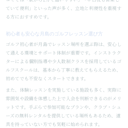
シミュレーション導入の月島ゴルフレッス
ていて便利」といった声が多く、立地と利便性を重視す
ン
る方におすすめです。
月島で人気のインドアゴルフレッスンの魅
力
初心者も安心な月島のゴルフレッスン選び方
室内で快適に学べるゴルフレッスン選び方
ゴルフ初心者が月島でレッスン場所を選ぶ際は、安心し
仕事帰りに通いやすい月島のレッスン場所
て通える環境とサポート体制が重要です。インストラク
駅近のゴルフレッスンで仕事帰りも安心通
ターによる個別指導や少人数制クラスを採用しているゴ
学
ルフスクールは、基本から丁寧に教えてもらえるため、
月島の夜間ゴルフレッスンで効率的な上達
初めてでも不安なくスタートできます。
法
また、体験レッスンを実施している施設も多く、実際に
平日も通いやすいゴルフレッスン施設の探
雰囲気や設備を体感した上で入会を判断できるのがメリ
し方
ットです。手ぶらで参加可能なプランや、クラブ・シュ
忙しい方に最適なゴルフレッスンの受け方
ーズの無料レンタルを提供している場所もあるため、道
とは
具を持っていない方でも気軽に始められます。