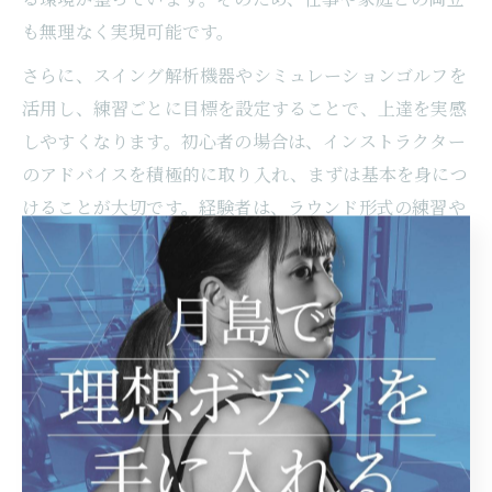
も無理なく実現可能です。
さらに、スイング解析機器やシミュレーションゴルフを
活用し、練習ごとに目標を設定することで、上達を実感
しやすくなります。初心者の場合は、インストラクター
のアドバイスを積極的に取り入れ、まずは基本を身につ
けることが大切です。経験者は、ラウンド形式の練習や
個別課題の克服に取り組むことで、さらなるスコアアッ
プが期待できます。定期的な振り返りや体験談の共有
も、継続のモチベーションアップにつながるでしょう。
インドア練習なら月島のゴルフレ
ッスンがおすすめ