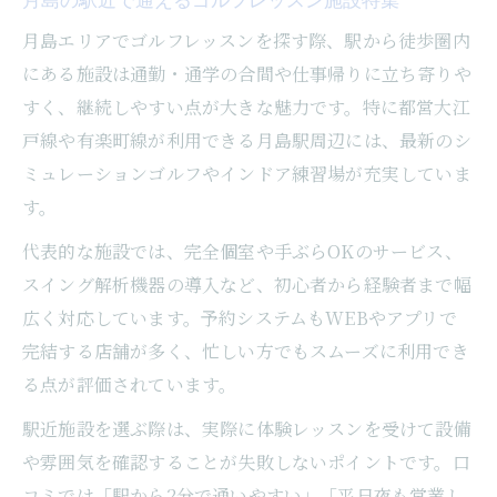
中央区ならではの快適ゴルフレッスン体験
法
月島エリアでゴルフレッスンを探す際、駅から徒歩圏内
にある施設は通勤・通学の合間や仕事帰りに立ち寄りや
ゴルフレッスンを快適に受けるための施設
すく、継続しやすい点が大きな魅力です。特に都営大江
選び
戸線や有楽町線が利用できる月島駅周辺には、最新のシ
東京都中央区のゴルフレッスン最新設備を
ミュレーションゴルフやインドア練習場が充実していま
解説
す。
月島エリアで評判のゴルフレッスン環境活
用法
代表的な施設では、完全個室や手ぶらOKのサービス、
スイング解析機器の導入など、初心者から経験者まで幅
ゴルフレッスンを快適に続けるための秘訣
広く対応しています。予約システムもWEBやアプリで
インドア練習なら月島のゴルフレッスンがおす
完結する店舗が多く、忙しい方でもスムーズに利用でき
すめ
る点が評価されています。
天候を気にせず月島でゴルフレッスン体験
駅近施設を選ぶ際は、実際に体験レッスンを受けて設備
インドア練習で効率的にゴルフレッスン活
や雰囲気を確認することが失敗しないポイントです。口
用
コミでは「駅から2分で通いやすい」「平日夜も営業し