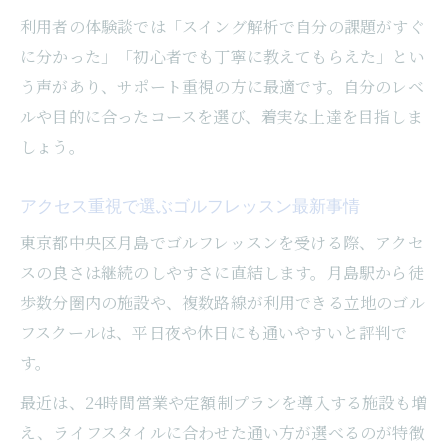
仕事終わりに選ぶべきゴルフレッスン環境
利用者の体験談では「スイング解析で自分の課題がすぐ
手ぶらでOKな月島のゴルフレッスン体験ガイ
に分かった」「初心者でも丁寧に教えてもらえた」とい
ド
う声があり、サポート重視の方に最適です。自分のレベ
手ぶら通学可能な月島ゴルフレッスンの魅
ルや目的に合ったコースを選び、着実な上達を目指しま
力
しょう。
無料レンタル充実のゴルフレッスン体験方
法
アクセス重視で選ぶゴルフレッスン最新事情
身軽に楽しむ月島のゴルフレッスンサービ
東京都中央区月島でゴルフレッスンを受ける際、アクセ
ス
スの良さは継続のしやすさに直結します。月島駅から徒
初心者も安心の手ぶらゴルフレッスン活用
歩数分圏内の施設や、複数路線が利用できる立地のゴル
術
フスクールは、平日夜や休日にも通いやすいと評判で
す。
ゴルフレッスンを気軽に始めるおすすめ手
順
最近は、24時間営業や定額制プランを導入する施設も増
完全個室も選べる月島エリアの練習環境
え、ライフスタイルに合わせた通い方が選べるのが特徴