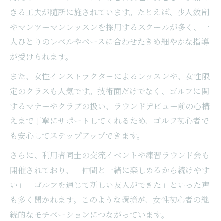
きる工夫が随所に施されています。たとえば、少人数制
やマンツーマンレッスンを採用するスクールが多く、一
人ひとりのレベルやペースに合わせたきめ細やかな指導
が受けられます。
また、女性インストラクターによるレッスンや、女性限
定のクラスも人気です。技術面だけでなく、ゴルフに関
するマナーやクラブの扱い、ラウンドデビュー前の心構
えまで丁寧にサポートしてくれるため、ゴルフ初心者で
も安心してステップアップできます。
さらに、利用者同士の交流イベントや練習ラウンド会も
開催されており、「仲間と一緒に楽しめるから続けやす
い」「ゴルフを通じて新しい友人ができた」といった声
も多く聞かれます。このような環境が、女性初心者の継
続的なモチベーションにつながっています。