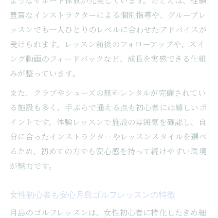
ようなサポート体制が充実しています。たとえば、経験
豊富なインストラクターによる個別指導や、グループレ
ッスンでも一人ひとりのレベルに合わせたアドバイスが
受けられます。レッスン前後のフォローアップや、スイ
ング動画のフィードバックなど、成長を実感できる仕組
みが整っています。
また、クラブやシューズの無料レンタルが完備されてい
る施設も多く、手ぶらで通える点も初心者には嬉しいポ
イントです。体験レッスンで施設の雰囲気を確認し、自
分に合ったインストラクターやレッスンスタイルを選べ
るため、初めての方でも安心感を持って続けやすい環境
が魅力です。
女性初心者も安心月島ゴルフレッスンの特徴
月島のゴルフレッスンは、女性初心者に特化したきめ細