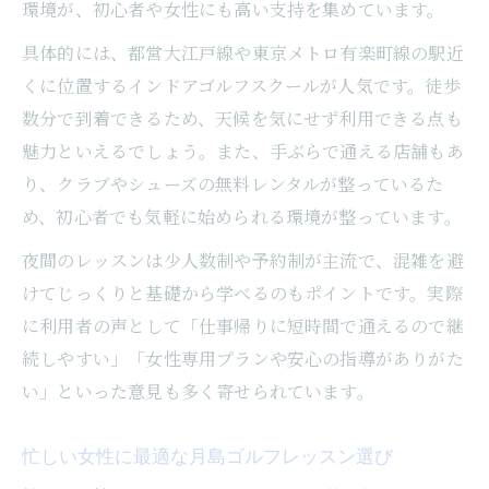
環境が、初心者や女性にも高い支持を集めています。
具体的には、都営大江戸線や東京メトロ有楽町線の駅近
くに位置するインドアゴルフスクールが人気です。徒歩
数分で到着できるため、天候を気にせず利用できる点も
魅力といえるでしょう。また、手ぶらで通える店舗もあ
り、クラブやシューズの無料レンタルが整っているた
め、初心者でも気軽に始められる環境が整っています。
夜間のレッスンは少人数制や予約制が主流で、混雑を避
けてじっくりと基礎から学べるのもポイントです。実際
に利用者の声として「仕事帰りに短時間で通えるので継
続しやすい」「女性専用プランや安心の指導がありがた
い」といった意見も多く寄せられています。
忙しい女性に最適な月島ゴルフレッスン選び