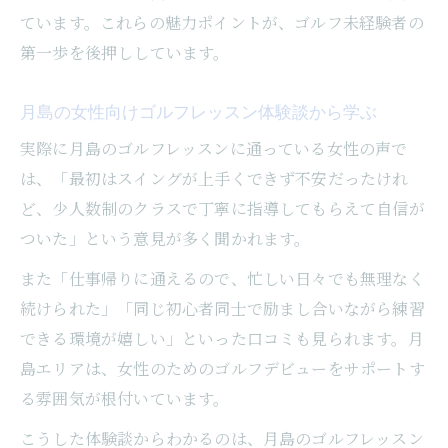
月島エリアで仕事帰りに人気のゴルフレッ
ています。これらの魅力ポイントが、ゴルフ未経験者の
スン術
第一歩を後押ししています。
中央区で基礎を固めたい女性必見の方法
ゴルフレッスンで中央区女性が基礎を身に
月島の女性向けゴルフレッスン体験談から学ぶ
つけるコツ
実際に月島のゴルフレッスンに通っている女性の声で
中央区で基礎力を高めるゴルフレッスンの
は、「最初はスイングが上手くできず不安だったけれ
選び方
ど、少人数制のクラスで丁寧に指導してもらえて自信が
女性初心者が中央区で受けるゴルフレッス
ついた」という意見が多く聞かれます。
ンの魅力
また「仕事帰りに通えるので、忙しい日々でも無理なく
ゴルフレッスンで中央区女性が基礎を固め
続けられた」「同じ初心者同士で励まし合いながら練習
る方法
できる環境が嬉しい」といった口コミも見られます。月
中央区の女性向けゴルフレッスンで得られ
島エリアは、女性のためのゴルフデビューをサポートす
る基礎力
る雰囲気が根付いています。
こうした体験談からわかるのは、月島のゴルフレッスン