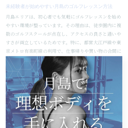
未経験者が始めやすい月島のゴルフレッスン方法
月島エリアは、初心者でも気軽にゴルフレッスンを始め
やすい環境が整っています。その理由は、徒歩圏内に複
数のゴルフスクールが点在し、アクセスの良さと通いや
すさが両立しているためです。特に、都営大江戸線や東
京メトロ有楽町線の利用で、仕事帰りや買い物の合間に
通える点が大きな魅力となっています。
また、インドアゴルフスクールが多いことも未経験者に
とって安心材料です。天候に左右されず、冷暖房完備の
快適な空間でレッスンが受けられるので、継続しやすい
と評判です。体験レッスンを実施しているスクールも多
く、ゴルフクラブやシューズのレンタルが無料で手ぶら
参加できる点も、初めての方に支持されています。
具体的なステップとして、まずは体験レッスンに申し込