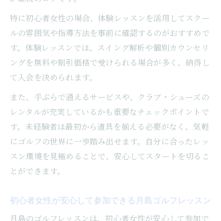
特に初心者女性の場合、体験レッスンを活用してスクー
ルの雰囲気や指導方法を事前に確認するのがおすすめで
す。体験レッスンでは、スイング解析や個別カウンセリ
ングを無料や割引価格で受けられる場合が多く、納得し
て入会を決められます。
また、手ぶらで通えるサービスや、クラブ・シューズの
レンタルが充実しているかも重要なチェックポイントで
す。未経験者は最初から道具を揃える必要がなく、気軽
にゴルフの世界に一歩踏み出せます。自分に合ったレッ
スン環境を見極めることで、安心してスタートを切るこ
とができます。
初心者女性が安心して参加できる月島ゴルフレッスン
月島のゴルフレッスンは、初心者女性が安心して参加で