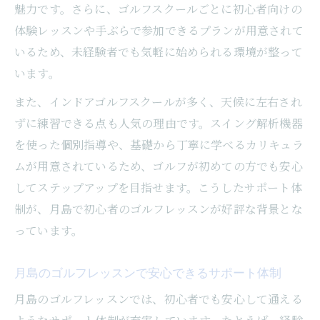
魅力です。さらに、ゴルフスクールごとに初心者向けの
体験レッスンや手ぶらで参加できるプランが用意されて
いるため、未経験者でも気軽に始められる環境が整って
います。
また、インドアゴルフスクールが多く、天候に左右され
ずに練習できる点も人気の理由です。スイング解析機器
を使った個別指導や、基礎から丁寧に学べるカリキュラ
ムが用意されているため、ゴルフが初めての方でも安心
してステップアップを目指せます。こうしたサポート体
制が、月島で初心者のゴルフレッスンが好評な背景とな
っています。
月島のゴルフレッスンで安心できるサポート体制
月島のゴルフレッスンでは、初心者でも安心して通える