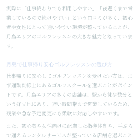
実際に「仕事終わりでも利用しやすい」「夜遅くまで営
業しているので続けやすい」という口コミが多く、初心
者や女性にとって通いやすい環境が整っていることが、
月島エリアのゴルフレッスンの大きな魅力となっていま
す。
月島で仕事帰り安心ゴルフレッスンの選び方
仕事帰りに安心してゴルフレッスンを受けたい方は、ま
ず通勤動線上にあるゴルフスクールを選ぶことがポイン
トです。月島エリアの多くの店舗は、駅から徒歩数分と
いう好立地にあり、遅い時間帯まで営業しているため、
残業や急な予定変更にも柔軟に対応しやすいです。
また、初心者や女性向けに配慮した指導体制や、手ぶら
で通えるレンタルサービスが整っている店舗を選ぶこと