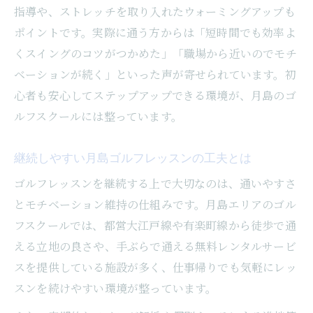
指導や、ストレッチを取り入れたウォーミングアップも
ポイントです。実際に通う方からは「短時間でも効率よ
くスイングのコツがつかめた」「職場から近いのでモチ
ベーションが続く」といった声が寄せられています。初
心者も安心してステップアップできる環境が、月島のゴ
ルフスクールには整っています。
継続しやすい月島ゴルフレッスンの工夫とは
ゴルフレッスンを継続する上で大切なのは、通いやすさ
とモチベーション維持の仕組みです。月島エリアのゴル
フスクールでは、都営大江戸線や有楽町線から徒歩で通
える立地の良さや、手ぶらで通える無料レンタルサービ
スを提供している施設が多く、仕事帰りでも気軽にレッ
スンを続けやすい環境が整っています。