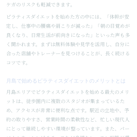
ケガのリスクも軽減できます。
月島で通いやすいピラティスダイエットメ
ピラティスダイエットを始めた方の中には、「体幹が安
ニューの特徴
定し、仕事中の腰痛や肩こりが減った」「朝の目覚めが
忙しい日でも無理なく続くピラティスダイ
良くなり、日常生活が前向きになった」といった声も多
エット法
く聞かれます。まずは無料体験や見学を活用し、自分に
夜でも安心して通えるピラティスダイエッ
合った店舗やトレーナーを見つけることが、長く続ける
トの魅力
コツです。
ピラティスダイエットを継続するための時
間活用術
月島で始めるピラティスダイエットのメリットとは
理想の体を目指すダイエットメニュー特集
月島エリアでピラティスダイエットを始める最大のメリ
理想の体を叶えるピラティスダイエットメ
ットは、徒歩圏内に複数のスタジオが集まっているた
ニュー集
め、アクセスが非常に便利な点です。駅近の立地や、予
ピラティスダイエットで美しいボディライ
約の取りやすさ、営業時間の柔軟性など、忙しい現代人
ンを目指す
にとって継続しやすい環境が整っています。また、パー