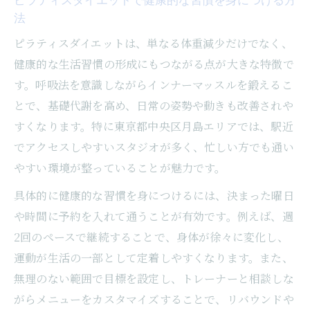
法
ピラティスダイエットの効果を感じる選び方
ピラティスダイエットは、単なる体重減少だけでなく、
効果を実感できるピラティスダイエットメ
健康的な生活習慣の形成にもつながる点が大きな特徴で
ニューの選び方
す。呼吸法を意識しながらインナーマッスルを鍛えるこ
ピラティスダイエットで理想の体型を目指
とで、基礎代謝を高め、日常の姿勢や動きも改善されや
すポイント
すくなります。特に東京都中央区月島エリアでは、駅近
自分に合うピラティスダイエットの見極め
でアクセスしやすいスタジオが多く、忙しい方でも通い
方
やすい環境が整っていることが魅力です。
ピラティスダイエット効果を高めるスタジ
具体的に健康的な習慣を身につけるには、決まった曜日
オ選びの秘訣
や時間に予約を入れて通うことが有効です。例えば、週
ピラティスダイエットの効果を最大化する
2回のペースで継続することで、身体が徐々に変化し、
工夫
運動が生活の一部として定着しやすくなります。また、
仕事帰りに続けやすい月島ピラティスメニュー
無理のない範囲で目標を設定し、トレーナーと相談しな
仕事帰りでも続けやすいピラティスダイエ
がらメニューをカスタマイズすることで、リバウンドや
ット術