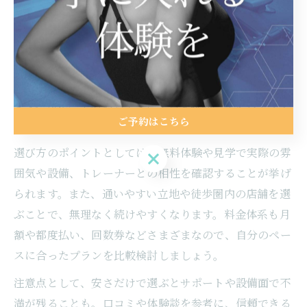
ピラティスダイエットの効果を最大限に引き出すために
は、スタジオ選びが重要です。月島エリアには、パーソ
ナル指導やマシンピラティス、通い放題プランを提供す
る店舗が多く、目的やライフスタイルに応じて選択でき
ます。特に、予約のしやすさや営業時間、インストラク
ご予約はこちら
ターのサポート体制などを重視するとよいでしょう。
選び方のポイントとしては、無料体験や見学で実際の雰
ご予約はこちら
囲気や設備、トレーナーとの相性を確認することが挙げ
られます。また、通いやすい立地や徒歩圏内の店舗を選
ぶことで、無理なく続けやすくなります。料金体系も月
額や都度払い、回数券などさまざまなので、自分のペー
スに合ったプランを比較検討しましょう。
注意点として、安さだけで選ぶとサポートや設備面で不
満が残ることも。口コミや体験談を参考に、信頼できる