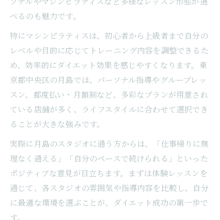
ソナルやマシンピラティスなど多様なレッスン形態が選
目的別に選ぶピラティスダイエットメニュ
べるのも魅力です。
ーの魅力
ピラティスダイエットで引き締め効果を実
特にマシンピラティスは、初心者から上級者まで自分の
感する方法
レベルや目的に応じてトレーニング内容を調整できるた
おすすめのピラティスダイエットメニュー
め、効率的にダイエット効果を感じやすくなります。東
特集
京都中央区の月島では、パーソナル指導やグループレッ
スン、都度払い・月額制など、多彩なプランが用意され
パーソナル指導で変わるピラティス体験談
ている店舗が多く、ライフスタイルに合わせて選択でき
パーソナル指導で実感するピラティスダイ
ることが大きな強みです。
エットの変化
実際に月島のスタジオに通う方からは、「仕事帰りに無
ピラティスダイエット成功者の体験談を紹
理なく通える」「自分のペースで続けられる」といった
介
ポジティブな意見が目立ちます。まずは体験レッスンを
パーソナルピラティスで得られるダイエッ
通じて、各スタジオの雰囲気や指導内容を比較し、自分
ト効果
に最適な環境を選ぶことが、ダイエット成功の第一歩で
実際に変化を感じたピラティスダイエット
す。