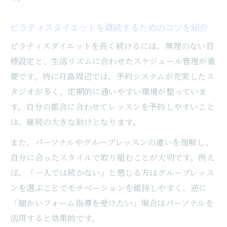
の声
ピラティスダイエットが続く理由と体験談
ピラティスダイエットを継続するためのコツを紹介
の魅力
ピラティスダイエットを長く続けるには、無理のない目
マシンピラティスの魅力とダイエット効果
標設定と、生活リズムに合わせたスケジュール管理が重
マシンピラティスで叶える理想のダイエッ
要です。特に月島周辺では、予約システムが充実したス
ト効果
タジオが多く、定期的に通いやすい環境が整っていま
ピラティスダイエットに最適なマシン活用
す。自分の都合に合わせてレッスンを予約しやすいこと
法とは
は、継続の大きな助けとなります。
マシンピラティスによるボディメイクのポ
また、パーソナルやグループレッスンの違いを理解し、
イント
自分に合ったスタイルで取り組むことが大切です。例え
ピラティスダイエットとマシンの関係性を
ば、「一人では続かない」と感じる方はグループレッス
解説
ンを選ぶことでモチベーションを維持しやすく、逆に
マシンピラティスダイエットの続けやすさ
「細かいフォーム指導を受けたい」場合はパーソナルを
と特徴
活用すると効果的です。