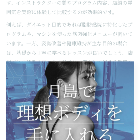
す。インストラクターの質やプログラム内容、店舗の雰
囲気を実際に体験して比較するのが効果的です。
例えば、ダイエット目的であれば脂肪燃焼に特化したプ
ログラムや、マシンを使った筋肉強化メニューが向いて
います。一方、姿勢改善や健康維持が主な目的の場合
は、基礎から丁寧に学べるレッスンが良いでしょう。店
舗ごとの特徴や口コミを参考に、安心して通える環境を
選ぶこともポイントです。
注意点として、料金体系や予約の取りやすさ、アクセス
なども長く続ける上で重要な要素です。自分に合わない
と感じた場合は、無理せず他のプログラムや店舗を試し
てみる柔軟さも大切です。
ピラティスダイエット効果を高めるスタジオ選びの秘
訣