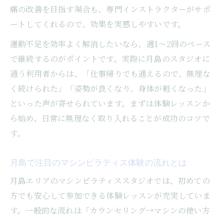
痛の改善を目指す場合も、専門インストラクターがサポ
マシンピラティスで実感する体型変化とそ
ートしてくれるので、効果を実感しやすいです。
の理由
運動不足を効率よく解消したいなら、週1～2回のペース
インナーマッスル強化による美ボディ作り
で継続するのがポイントです。実際に月島のスタジオに
の効果
通う利用者からは、「仕事帰りでも通えるので、無理な
むくみやすい女性に嬉しいピラティスの働
く続けられた」「姿勢が良くなり、身体が軽くなった」
き
といった声が寄せられています。まずは体験レッスンか
ヒップアップや下半身シェイプへのアプロ
ら始め、日常に無理なく取り入れることが成功のコツで
ーチ法
す。
ボディラインの引き締めに役立つピラティ
ス活用例
月島で注目のマシンピラティス体験の流れとは
忙しい女性も続けられる最新プラン紹介
月島エリアのマシンピラティススタジオでは、初めての
短時間でも効果的なマシンピラティス最新
方でも安心して参加できる体験レッスンが充実していま
プラン
す。一般的な流れは「カウンセリング→マシンの使い方
通いやすさ重視のスタジオ選びポイントを