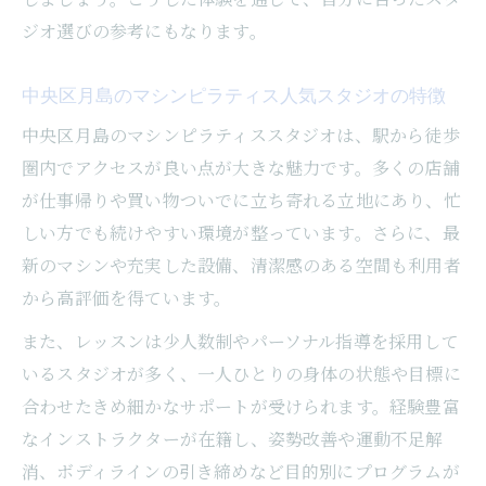
ス体験
ジオ選びの参考にもなります。
マシンピラティス体験談から学ぶ失敗しな
い選び方
中央区月島のマシンピラティス人気スタジオの特徴
中央区で注目される運動習慣の身につけ方
中央区月島のマシンピラティススタジオは、駅から徒歩
中央区でマシンピラティスを習慣化するコ
圏内でアクセスが良い点が大きな魅力です。多くの店舗
ツ
が仕事帰りや買い物ついでに立ち寄れる立地にあり、忙
継続しやすいレッスン選びのポイントを紹
しい方でも続けやすい環境が整っています。さらに、最
介
新のマシンや充実した設備、清潔感のある空間も利用者
マシンピラティスで運動を習慣化した体験
から高評価を得ています。
談
また、レッスンは少人数制やパーソナル指導を採用して
口コミから見るスタジオ選びの決め手とは
いるスタジオが多く、一人ひとりの身体の状態や目標に
無理なく続けるための工夫とサポート体制
合わせたきめ細かなサポートが受けられます。経験豊富
なインストラクターが在籍し、姿勢改善や運動不足解
消、ボディラインの引き締めなど目的別にプログラムが