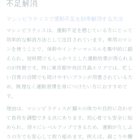
不足解消
マシンピラティスが運動習慣化に役立つ理
由
マシンピラティスで運動不足を効率解消する方法
柔軟性や姿勢美に効くピラティスの魅力
マシンピラティスは、運動不足を感じている方にとって
マシンピラティスで柔軟性と姿勢美を手に
効率的な解消方法として注目されています。専用のマシ
入れる
ンを使うことで、体幹やインナーマッスルを集中的に鍛
えられ、短時間でもしっかりとした運動効果が得られる
姿勢改善に欠かせないマシンピラティスの
のが特徴です。特に東京都中央区月島エリアでは、忙し
効果
い日常の合間でも続けやすいプランが用意されているた
ピラティスがインナーマッスル強化に与え
め、無理なく運動習慣を身につけたい方におすすめで
る影響
す。
中央区月島で姿勢美を目指すマシンピラテ
ィス活用術
理由は、マシンピラティスが個々の体力や目的に合わせ
て負荷を調整できる点にあります。初心者でも安全に始
マシンピラティスで背筋美人を目指すポイ
められ、徐々にレベルアップできるため、運動が久しぶ
ント
りの方でも安心して取り組めます。例えば、肩こりや腰
マシンピラティスが女性の体へ与える変化