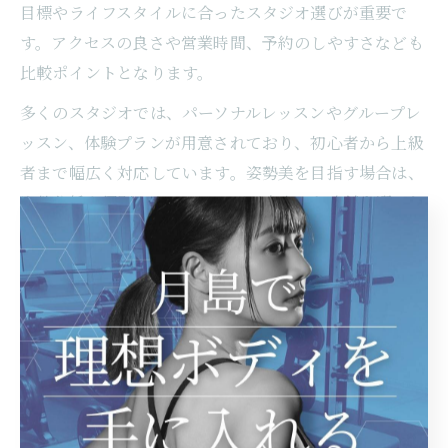
目標やライフスタイルに合ったスタジオ選びが重要で
す。アクセスの良さや営業時間、予約のしやすさなども
比較ポイントとなります。
多くのスタジオでは、パーソナルレッスンやグループレ
ッスン、体験プランが用意されており、初心者から上級
者まで幅広く対応しています。姿勢美を目指す場合は、
姿勢分析や個別カウンセリングが充実した店舗を選ぶと
効果的です。
利用者の口コミや体験談も参考にしつつ、実際に体験レ
ッスンを受けてみることが失敗しないスタジオ選びのコ
ツです。自分に合った環境で続けることで、理想の姿勢
と健康的な身体を手に入れやすくなります。
マシンピラティスで背筋美人を目指すポイント