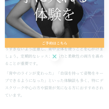
背筋を美しく整えるためには、マシンピラティスで背中
や肩甲骨周囲の筋肉を重点的に鍛えることがポイントで
す。マシンのサポートにより、正しい姿勢を意識した動
作がしやすくなり、無理なく背筋美人を目指せます。
意識してほしいのは、動作中の呼吸や骨盤の安定です。
インストラクターの指導を受けながら、肩や首に力が入
ご予約はこちら
りすぎないよう注意し、背中全体を使うことを心がけま
ご予約はこちら
しょう。定期的なレッスンで筋力と柔軟性の両方を高め
ることが重要です。
「背中のラインが変わった」「自信を持って姿勢をキー
プできるようになった」といった体験談も多く、特にデ
スクワーク中心の方や猫背が気になる方におすすめされ
ています。