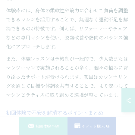
体験時には、身体の柔軟性や筋力に合わせて負荷を調整
できるマシンを活用することで、無理なく運動不足を解
消できるのが特徴です。例えば、リフォーマーやチェア
などの専用マシンを使い、姿勢改善や筋肉のバランス強
化にアプローチします。
また、体験レッスンは予約制が一般的で、少人数または
マンツーマンで実施されることが多く、個々の悩みに寄
り添ったサポートが受けられます。初回はカウンセリン
グを通じて目標や体調を共有することで、より安心して
マシンピラティスに取り組める環境が整っています。
初回体験で不安を解消するポイントまとめ
初めてマシンピラティスを体験する際、多くの方が「マ
初回体験予約
チケット購入
シンの操作に自信がない」「運動が苦手でついていける