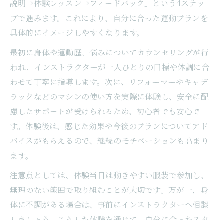
説明→体験レッスン→フィードバック」という4ステッ
解説
プで進みます。これにより、自分に合った運動プランを
仕事帰りでも無理なく続けるレッスンの魅
具体的にイメージしやすくなります。
力
最初に身体や運動歴、悩みについてカウンセリングが行
予約不要や手ぶらOKの利便性が人気の理由
われ、インストラクターが一人ひとりの目標や体調に合
月額制プランで効率良く通うマシンピラテ
わせて丁寧に指導します。次に、リフォーマーやキャデ
ィス術
ラックなどのマシンの使い方を実際に体験し、安全に配
初心者でも安心なマシンピラティス体験術
慮したサポートが受けられるため、初心者でも安心で
す。体験後は、感じた効果や今後のプランについてアド
マシンピラティス初心者も安心できる体験
バイスがもらえるので、継続のモチベーションも高まり
方法
ます。
初回体験で不安を解消するポイントまとめ
注意点としては、体験当日は動きやすい服装で参加し、
女性専用スタジオならではの安心サポート
無理のない範囲で取り組むことが大切です。万が一、身
解説
体に不調がある場合は、事前にインストラクターへ相談
パーソナル指導で無理なく始めるピラティ
しましょう。こうした体験を通じて、自分に合ったスタ