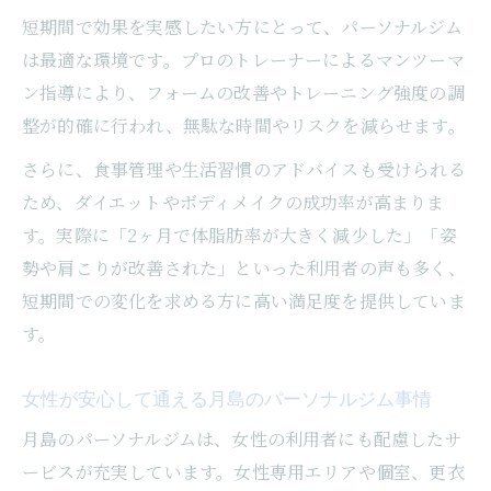
短期間で効果を実感したい方にとって、パーソナルジム
自分に合うパーソナルジムを見極めるコツ
は最適な環境です。プロのトレーナーによるマンツーマ
月島で信頼できるパーソナルジムの選び方
ン指導により、フォームの改善やトレーニング強度の調
体験や口コミを活用したジム選びのポイン
整が的確に行われ、無駄な時間やリスクを減らせます。
ト
さらに、食事管理や生活習慣のアドバイスも受けられる
トレーナーとの相性がパーソナルジム成功
ため、ダイエットやボディメイクの成功率が高まりま
のカギ
す。実際に「2ヶ月で体脂肪率が大きく減少した」「姿
短期間の変化を実感したい女性に向けたジムの
勢や肩こりが改善された」といった利用者の声も多く、
選び方
短期間での変化を求める方に高い満足度を提供していま
女性が重視すべきパーソナルジムの選び方
す。
短期間で効果実感するためのジム比較ポイ
ント
女性が安心して通える月島のパーソナルジム事情
女性目線で選ぶ通いやすいパーソナルジム
月島のパーソナルジムは、女性の利用者にも配慮したサ
とは
ービスが充実しています。女性専用エリアや個室、更衣