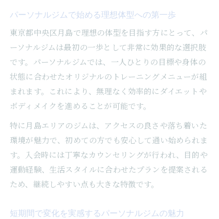
特徴
パーソナルジムで始める理想体型への第一歩
理想を短期間で叶えるパーソナルジム活用法
東京都中央区月島で理想の体型を目指す方にとって、パ
短期間で成果を出すパーソナルジム活用術
ーソナルジムは最初の一歩として非常に効果的な選択肢
です。パーソナルジムでは、一人ひとりの目標や身体の
効果的なパーソナルジム通い方と継続のコ
状態に合わせたオリジナルのトレーニングメニューが組
ツ
まれます。これにより、無理なく効率的にダイエットや
目標達成に向けた短期集中トレーニングの
ボディメイクを進めることが可能です。
方法
忙しい女性でも続けやすいパーソナルジム
特に月島エリアのジムは、アクセスの良さや落ち着いた
活用法
環境が魅力で、初めての方でも安心して通い始められま
す。入会時には丁寧なカウンセリングが行われ、目的や
パーソナルジムで実感する理想体型への近
運動経験、生活スタイルに合わせたプランを提案される
道
ため、継続しやすい点も大きな特徴です。
パーソナルジム選びが月島で成功の鍵となる理
由
短期間で変化を実感するパーソナルジムの魅力
パーソナルジム選びで変わる結果と満足度