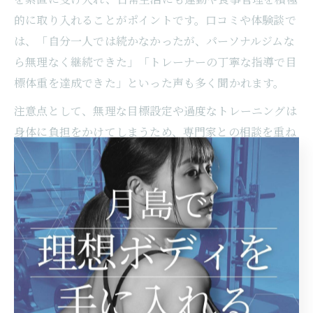
的に取り入れることがポイントです。口コミや体験談で
は、「自分一人では続かなかったが、パーソナルジムな
ら無理なく継続できた」「トレーナーの丁寧な指導で目
標体重を達成できた」といった声も多く聞かれます。
注意点として、無理な目標設定や過度なトレーニングは
身体に負担をかけてしまうため、専門家との相談を重ね
ながら進めることが大切です。自分に合ったジムを見つ
け、プロのサポートを活用することで、理想の体型へと
近づく第一歩を踏み出せます。
パーソナルジム選びが月島で成功
の鍵となる理由