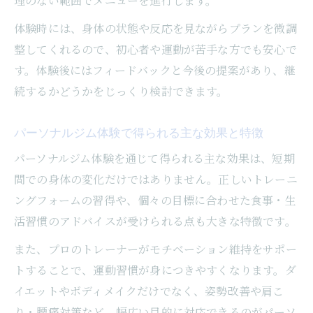
理のない範囲でメニューを進行します。
パーソナルジムで姿勢改善とダイエットを
体験時には、身体の状態や反応を見ながらプランを微調
両立
整してくれるので、初心者や運動が苦手な方でも安心で
月島で叶える理想の姿勢と美しいボディラ
す。体験後にはフィードバックと今後の提案があり、継
イン
続するかどうかをじっくり検討できます。
短期間で効果を実感する姿勢改善トレーニ
ング
パーソナルジム体験で得られる主な効果と特徴
パーソナルジムのダイエットサポートの流
パーソナルジム体験を通じて得られる主な効果は、短期
れ
間での身体の変化だけではありません。正しいトレーニ
日常生活に役立つ姿勢改善法をジムで学ぶ
ングフォームの習得や、個々の目標に合わせた食事・生
活習慣のアドバイスが受けられる点も大きな特徴です。
また、プロのトレーナーがモチベーション維持をサポー
トすることで、運動習慣が身につきやすくなります。ダ
イエットやボディメイクだけでなく、姿勢改善や肩こ
り・腰痛対策など、幅広い目的に対応できるのがパーソ