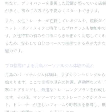
パーソナルジムで叶う女性の理想スタイル
室など、プライバシーを重視した設備が整っている店舗
短期集中で変わるためのサポート体制を解
が多く、初めての方でも不安なくスタートできます。
説
また、女性トレーナーが在籍しているジムや、産後ダイ
信頼できるトレーナーによるボディメイクの秘
エット・ボディメイクに特化したプログラムも増加中で
訣
す。女性特有の悩みや目標にもきめ細かく対応してくれ
パーソナルジムのトレーナーが導く理想ボ
るため、安心して自分のペースで継続できる点が大きな
ディ
魅力です。
信頼できる指導で安心のボディメイク体験
プロ指導による月島パーソナルジム体験の流れ
女性に寄り添うトレーナー選びのポイント
月島のパーソナルジム体験は、まずカウンセリングから
短期間で変わる秘訣はトレーナーの手腕に
始まります。ここで目標や現在の体調、運動歴などを丁
あり
寧にヒアリングし、最適なトレーニングプランを作成し
相性の良いトレーナーで実感する変化の大
ます。その後、マンツーマンでのトレーニングがスター
きさ
ト。トレーナーが正しいフォームや呼吸法を指導し、無
姿勢改善やダイエットを月島で実現する方法