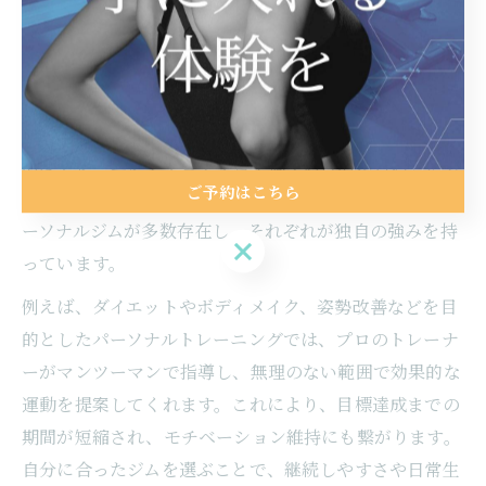
パーソナルジム選びで変わる結果と満足度
パーソナルジムを選ぶ際、ジムごとの特徴やトレーナー
の質によって得られる結果や満足度は大きく変わりま
す。短期間で理想の体型を実現したい方にとって、効率
的なトレーニングプログラムや個々の目的に合わせたメ
ご予約はこちら
ニュー設計は欠かせません。東京都中央区月島では、パ
ーソナルジムが多数存在し、それぞれが独自の強みを持
ご予約はこちら
っています。
例えば、ダイエットやボディメイク、姿勢改善などを目
的としたパーソナルトレーニングでは、プロのトレーナ
ーがマンツーマンで指導し、無理のない範囲で効果的な
運動を提案してくれます。これにより、目標達成までの
期間が短縮され、モチベーション維持にも繋がります。
自分に合ったジムを選ぶことで、継続しやすさや日常生