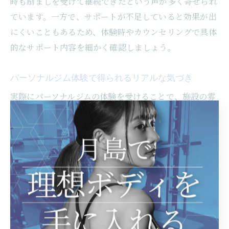
時も励ましを受けて継続できたという声が多く寄せられ
ています。一方で、サポートが不足していると効果が出
にくいこともあるため、体験時やカウンセリングで具体
的なサポート内容を細かく確認しましょう。
パーソナルジム体験で得られるリアルな気づき
実際にパーソナルジムの体験を受けることで、施設の雰
囲気やトレーナーの指導力、設備の使いやすさなど、ウ
ェブサイトや口コミだけでは分からないリアルな情報を
得ることができます。東京都中央区月島でも、体験を通
じて自分に合ったジムを見極める方が増えています。
体験時には、トレーニング内容の具体性やアドバイスの
分かりやすさ、サポート体制の実感度をしっかりチェッ
クしましょう。たとえば、体験後に筋肉痛が残った場合
や、食事指導が分かりやすかった場合は、そのジムの指