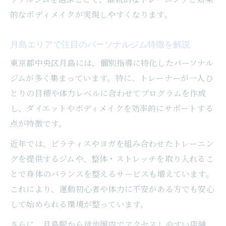
徴
的なボディメイクが実現しやすくなります。
口コミを参考にパーソナルジムを比較する
コツ
月島エリアで注目のパーソナルジム特徴を解説
パーソナルジムの上手なランキング活用術
東京都中央区月島には、個別指導に特化したパーソナル
ランキングから自分向きパーソナルジムを
ジムが多く集まっています。特に、トレーナーが一人ひ
選ぶ
とりの目標や体力レベルに合わせてプログラムを作成
ダイエットが続く月島エリアの新提案
し、ダイエットやボディメイクを効率的にサポートする
パーソナルジムでダイエットが続く理由と
点が特徴です。
は
近年では、ピラティスやヨガを組み合わせたトレーニン
パーソナルジムと食事指導で健康的に痩せ
グを提供するジムや、整体・ストレッチを取り入れるこ
る方法
とで身体のバランスを整えるサービスも増えています。
ピラティスやジム活用で無理なくダイエッ
これにより、運動初心者や体力に不安がある方でも安心
ト
して始められる環境が整っています。
パーソナルジムの継続サポートで理想の体
さらに、月島駅から徒歩圏内でアクセスしやすい店舗