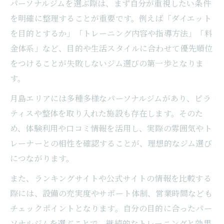
パーソナルジム選びで失敗しないための視
パーソナルジムを選ぶ際は、まず自分が重視したい条件
点
を明確に整理することが重要です。例えば「ダイエット
を目的とするか」「トレーニング内容や指導方法」「料
トレーナーとの相性がパーソナルジム選び
金体系」など、目的や生活スタイルに合わせて優先順位
の決め手
をつけることが失敗しないジム選びの第一歩となりま
パーソナルジムの料金体系を賢く比較する
す。
コツ
パーソナルジムのサポート体制を事前に確
月島エリアには多種多様なパーソナルジムがあり、ピラ
認する
ティスや整体を取り入れた施設も存在します。そのた
め、体験利用や口コミ情報を活用し、実際の雰囲気やト
パーソナルジム体験で得られるリアルな気
レーナーとの相性を確認することが、理想的なジム選び
づき
につながります。
ランキング活用で賢くジムを探す方法
また、ランキングサイトや公式サイトの情報を比較する
パーソナルジムランキングで注目ポイント
際には、設備の充実度やサポート体制、営業時間なども
を把握
チェックポイントとなります。自分の目的に合ったパー
ランキング情報が示すパーソナルジムの特
ソナルジムを選ぶことで、継続的なトレーニングと効果