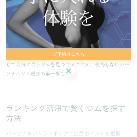
導が自分に合っているサインです。逆に、施設が混雑し
ていたり、トレーナーとの相性に違和感を覚えた場合
は、他のジムも検討する余地があります。
実際に体験した人の口コミでは、「初めてでも丁寧に説
明してくれて安心できた」「トレーナーの励ましで継続
ご予約はこちら
の自信がついた」などの声が多く見られます。体験を通
じて自分に合うジムを見つけることが、後悔しないパー
ご予約はこちら
ソナルジム選びの第一歩です。
ランキング活用で賢くジムを探す
方法
パーソナルジムランキングで注目ポイントを把握