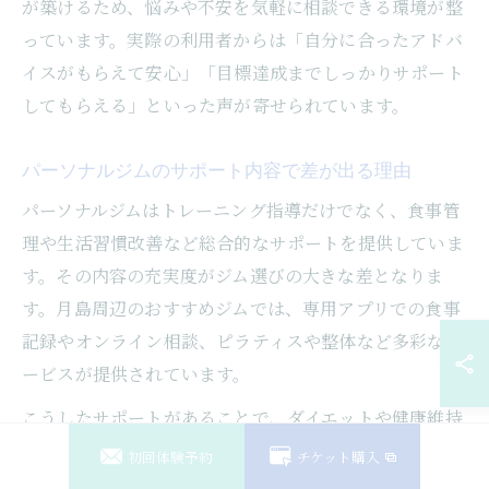
が築けるため、悩みや不安を気軽に相談できる環境が整
っています。実際の利用者からは「自分に合ったアドバ
イスがもらえて安心」「目標達成までしっかりサポート
してもらえる」といった声が寄せられています。
パーソナルジムのサポート内容で差が出る理由
パーソナルジムはトレーニング指導だけでなく、食事管
理や生活習慣改善など総合的なサポートを提供していま
す。その内容の充実度がジム選びの大きな差となりま
す。月島周辺のおすすめジムでは、専用アプリでの食事
記録やオンライン相談、ピラティスや整体など多彩なサ
ービスが提供されています。
こうしたサポートがあることで、ダイエットや健康維持
を無理なく継続しやすくなります。サポート体制の違い
初回体験予約
チケット購入
は口コミや公式サイトで確認できるため、入会前にしっ