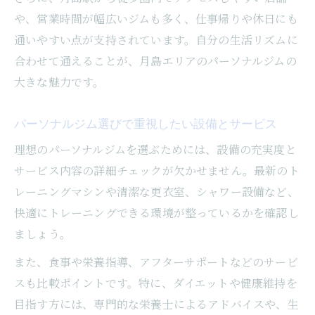
型へ
や、営業時間が幅広いジムも多く、仕事帰りや休日にも
ダイエット成功者が語るパーソナルジムの
通いやすい点が支持されています。自分の生活リズムに
魅力
合わせて通えることが、月島エリアのパーソナルジムの
満足度で選ぶパーソナルジムの選択術
大きな魅力です。
利用者満足度が高いパーソナルジムの共通
点
パーソナルジム選びで重視したい設備とサービス
パーソナルジムで満足度を高めるための工
理想のパーソナルジムを選ぶためには、設備の充実度と
夫
サービス内容の詳細チェックが欠かせません。最新のト
カウンセリングが充実したパーソナルジム
レーニングマシンや清潔な更衣室、シャワー設備など、
の魅力
快適にトレーニングできる環境が整っているかを確認し
パーソナルジムのサポート内容で差が出る
ましょう。
理由
また、食事や栄養指導、アフターサポートなどのサービ
口コミ評価を活かしたパーソナルジム選び
スも比較ポイントです。特に、ダイエットや健康維持を
月島で注目のパーソナルジム最新事情
目指す方には、専門的な栄養士によるアドバイスや、生