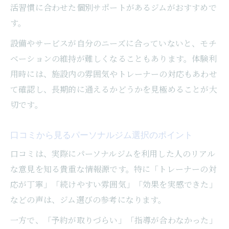
活習慣に合わせた個別サポートがあるジムがおすすめで
注目パーソナルジムの最新トレンドとは
す。
月島で増えるパーソナルジムのサービス内
容
設備やサービスが自分のニーズに合っていないと、モチ
多様化するパーソナルジムの利用方法を解
ベーションの維持が難しくなることもあります。体験利
説
用時には、施設内の雰囲気やトレーナーの対応もあわせ
て確認し、長期的に通えるかどうかを見極めることが大
パーソナルジムの新しいトレーニングスタ
切です。
イル
ピラティスやヨガ併設のパーソナルジムも
口コミから見るパーソナルジム選択のポイント
人気
口コミは、実際にパーソナルジムを利用した人のリアル
な意見を知る貴重な情報源です。特に「トレーナーの対
応が丁寧」「続けやすい雰囲気」「効果を実感できた」
などの声は、ジム選びの参考になります。
一方で、「予約が取りづらい」「指導が合わなかった」