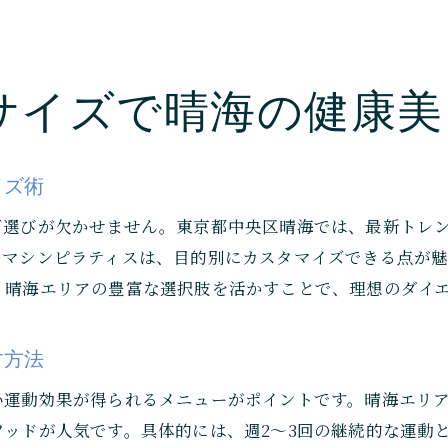
晴海エリアの最新ピラティス事情を解説
ダイエット成功に導くマシンピラティスの魅力
サイズで晴海の健康美
晴海のエクササイズ最新トレンドを徹底解説
ダイエットに役立つ晴海エクササイズ最前線
晴海で人気のダイエットトレンド解説
イズ術
話題のエクササイズが叶える健康美とは
ズ選びが欠かせません。東京都中央区晴海では、最新トレ
晴海の新しいダイエット体験を知る方法
やマシンピラティスは、目的別にカスタマイズできる点が
トレンドを押さえた晴海ダイエットライフ
。晴海エリアの豊富な選択肢を活かすことで、理想のダイ
最新エクササイズでダイエット目標達成
美容と健康を両立する晴海流ダイエット入門
す方法
晴海流ダイエットで美容と健康を手に入れる方法
い運動効果が得られるメニューがポイントです。晴海エリ
効率的なダイエットで理想の美と健康を実現
ッドが人気です。具体的には、週2～3回の継続的な運動
晴海で始める美容重視のダイエット法紹介