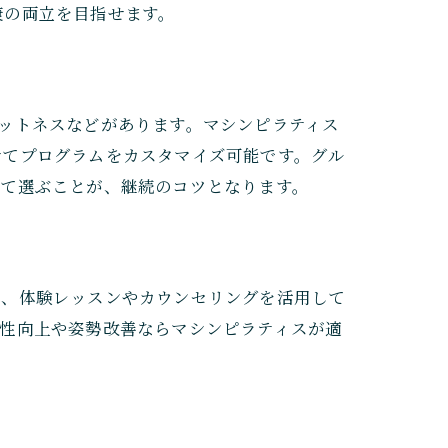
康の両立を目指せます。
ットネスなどがあります。マシンピラティス
せてプログラムをカスタマイズ可能です。グル
せて選ぶことが、継続のコツとなります。
は、体験レッスンやカウンセリングを活用して
軟性向上や姿勢改善ならマシンピラティスが適