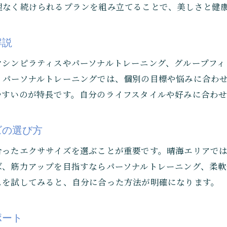
理なく続けられるプランを組み立てることで、美しさと健
健康を守る晴海式ダイエットのポイント
ダイエット生活を彩る晴海流ライフスタイル提案
解説
美容も叶うダイエット習慣を晴海で実現
マシンピラティスやパーソナルトレーニング、グループフィ
。パーソナルトレーニングでは、個別の目標や悩みに合わ
やすいのが特長です。自分のライフスタイルや好みに合わ
ズの選び方
合ったエクササイズを選ぶことが重要です。晴海エリアで
ば、筋力アップを目指すならパーソナルトレーニング、柔
ムを試してみると、自分に合った方法が明確になります。
ポート