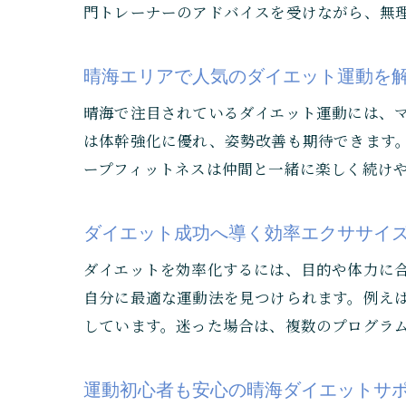
門トレーナーのアドバイスを受けながら、無
晴海エリアで人気のダイエット運動を
晴海で注目されているダイエット運動には、
は体幹強化に優れ、姿勢改善も期待できます
ープフィットネスは仲間と一緒に楽しく続け
ダイエット成功へ導く効率エクササイ
ダイエットを効率化するには、目的や体力に
自分に最適な運動法を見つけられます。例え
しています。迷った場合は、複数のプログラ
運動初心者も安心の晴海ダイエットサ