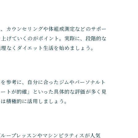
は、カウンセリングや体組成測定などのサポー
を上げていくのがポイント。実際に、段階的な
無理なくダイエット生活を始めましょう。
声を参考に、自分に合ったジムやパーソナルト
法
ポートが的確」といった具体的な評価が多く見
には積極的に活用しましょう。
果
グループレッスンやマシンピラティスが人気