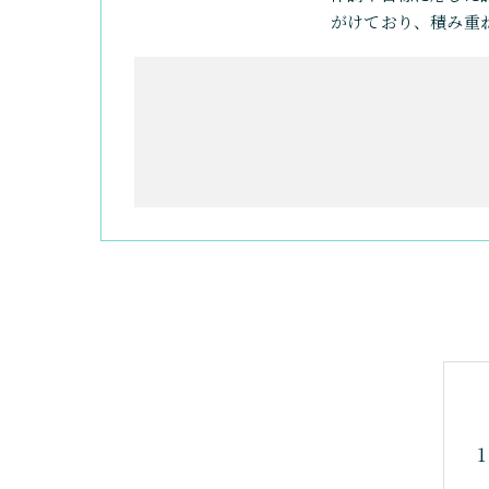
がけており、積み重