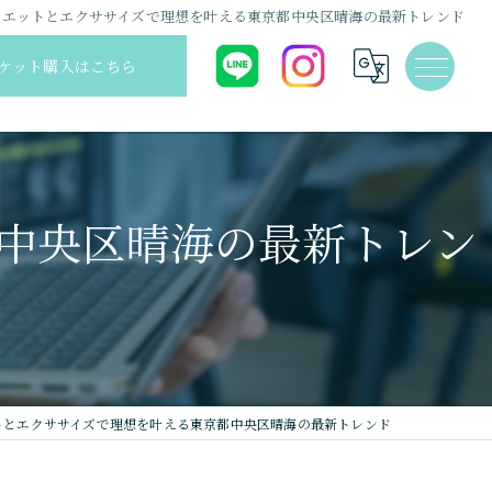
イエットとエクササイズで理想を叶える東京都中央区晴海の最新トレンド
ケット購入はこちら
中央区晴海の最新トレン
トとエクササイズで理想を叶える東京都中央区晴海の最新トレンド