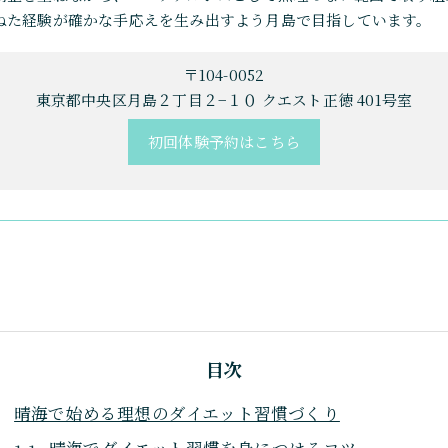
ねた経験が確かな手応えを生み出すよう月島で目指しています。
〒104-0052
東京都中央区月島２丁目２−１０ クエスト正徳 401号室
初回体験予約はこちら
目次
晴海で始める理想のダイエット習慣づくり