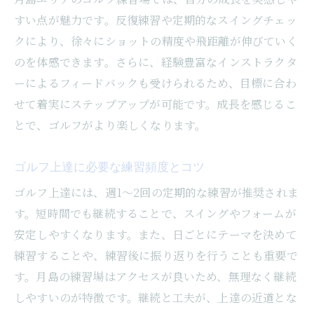
すい点が魅力です。反復練習や定期的なスイングチェッ
ゴルフ上達を目指すなら練習場選びが鍵
クにより、徐々にショットの精度や飛距離が伸びていく
ゴルフ上達に直結する練習場の選び方
のを体感できます。さらに、経験豊富なインストラクタ
自分に合ったゴルフ練習場を見極める方法
ーによるフィードバックも受けられるため、目標に合わ
月島で上達できる練習環境の魅力とは
せて着実にステップアップが可能です。成長を感じるこ
評判の良いゴルフ練習場を選ぶポイント
とで、ゴルフがより楽しくなります。
レッスン併設施設で効率的にゴルフ上達
ゴルフ練習場選びで失敗しないコツ
ゴルフ上達に必要な練習頻度とコツ
月島のゴルフ施設で得られるメリットとは
ゴルフ上達には、週1〜2回の定期的な練習が推奨されま
月島のゴルフ施設を利用するメリット解説
す。短時間でも継続することで、スイングやフォームが
安定しやすくなります。また、日ごとにテーマを決めて
初心者から上級者まで満足できる理由
練習することや、練習後に振り返りを行うことも重要で
充実したゴルフ設備がサポートする上達
す。月島の練習場はアクセスが良いため、無理なく継続
ゴルフ施設の雰囲気とモチベーション維持
しやすいのが特徴です。継続と工夫が、上達の近道とな
月島エリアで得られる仲間との交流体験