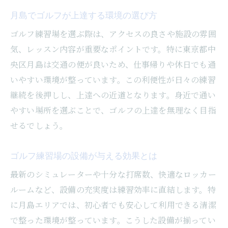
初心者も安心できるゴルフ体験の流れ
月島でゴルフが上達する環境の選び方
ゴルフ打ちっぱなし施設の楽しみ方とは
ゴルフ練習場を選ぶ際は、アクセスの良さや施設の雰囲
友人と楽しむ中央区のゴルフ練習場活用術
気、レッスン内容が重要なポイントです。特に東京都中
健康目的で始めるゴルフの魅力は何か
央区月島は交通の便が良いため、仕事帰りや休日でも通
アクセスしやすい月島エリアでゴルフ満喫
いやすい環境が整っています。この利便性が日々の練習
初心者も安心の月島ゴルフレッスン体験記
継続を後押しし、上達への近道となります。身近で通い
初心者向けゴルフレッスンの特徴と安心感
やすい場所を選ぶことで、ゴルフの上達を無理なく目指
せるでしょう。
月島で受けられるゴルフレッスン体験談
レッスン内容とゴルフ上達のポイント解説
ゴルフ練習場の設備が与える効果とは
ゴルフ初心者が陥りやすいNG行動とは
最新のシミュレーターや十分な打席数、快適なロッカー
中央区のゴルフレッスンで得られる成長
ルームなど、設備の充実度は練習効率に直結します。特
体験レッスンでゴルフの楽しさを実感
に月島エリアでは、初心者でも安心して利用できる清潔
効率重視なら月島のゴルフ練習場がおすすめ
で整った環境が整っています。こうした設備が揃ってい