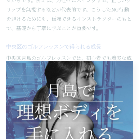
るからです。例えば、力任せにスイングする、正しいグ
リップを無視するなどが代表的です。こうしたNG行動
を避けるためにも、信頼できるインストラクターのもと
で、基礎から丁寧に学ぶことが重要です。
中央区のゴルフレッスンで得られる成長
中央区月島のゴルフレッスンでは、初心者でも着実な成
長を実感できます。理由は、個別指導や少人数制クラス
を活用し、各自の弱点克服に集中できるからです。例え
ば、苦手なショットごとに反復練習を行い、都度フィー
ドバックを受けることで、確実な技術向上が期待できま
す。こうして、段階的な成長を重ねることで、ゴルフの
楽しさや達成感を日々味わうことができるのが大きな魅
力です。