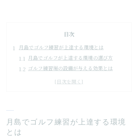
目次
月島でゴルフ練習が上達する環境とは
月島でゴルフが上達する環境の選び方
ゴルフ練習場の設備が与える効果とは
打ちっぱなしで基礎力アップを目指す方法
月島のゴルフ練習場で得られる成長実感
ゴルフ上達に必要な練習頻度とコツ
中央区ゴルフ施設での効率的な練習法
月島でゴルフ練習が上達する環境
中央区で手軽に始めるゴルフの楽しみ方
とは
中央区で手軽にゴルフを始めるポイント