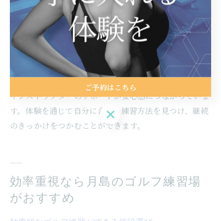
体験レッスンでゴルフの楽しさを実感
体験レッスンは、ゴルフの楽しさを実際に体感できる絶
好の機会です。初めての方でも、道具の使い方や基本動
作から丁寧に教えてもらえるため、不安なくスタートで
きます。実際に参加した人からは「思った以上にリラッ
クスして楽しめた」という声が多く、練習場の雰囲気や
ご予約はこちら
インストラクターのサポートが安心感につながっていま
す。体験を通じて自分に合った練習方法を見つけ、継続
ご予約はこちら
のきっかけをつかむことができます。
効率重視なら月島のゴルフ練習場
がおすすめ