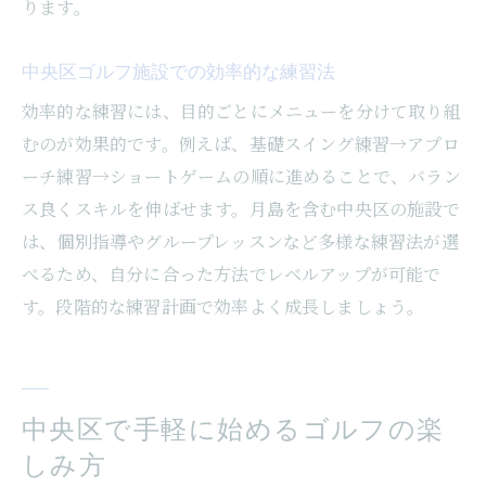
ります。
健康維持にも役立つゴルフ施設の魅力
コスパと上達を両立する月島ゴルフ活用術
中央区ゴルフ施設での効率的な練習法
コスパ良くゴルフ上達を目指す練習法
効率的な練習には、目的ごとにメニューを分けて取り組
月島のゴルフ練習場で得する利用方法
むのが効果的です。例えば、基礎スイング練習→アプロ
効率的なレッスン受講で上達を実感
ーチ練習→ショートゲームの順に進めることで、バラン
ス良くスキルを伸ばせます。月島を含む中央区の施設で
コストパフォーマンス重視の施設選び方
は、個別指導やグループレッスンなど多様な練習法が選
練習頻度を上げるための工夫とコツ
べるため、自分に合った方法でレベルアップが可能で
ゴルフと健康を両立する月島活用法
す。段階的な練習計画で効率よく成長しましょう。
中央区で手軽に始めるゴルフの楽
しみ方