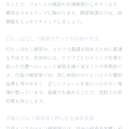
効率的なゴルフ練習ができる施設選び
ることで、フォームの確認や反復練習がしやすくなり、
ゴルフ練習場の会員制プランの魅力とは
着実なスキルアップに繋がります。練習場選びでは、設
月島エリアで通いやすい練習場の特徴
備面もしっかりチェックしましょう。
1球あたりの単価で選ぶゴルフ練習場
打ちっぱなしで基礎力アップを目指す方法
ゴルフ練習効率を上げるポイント紹介
打ちっぱなし練習は、ゴルフの基礎を固めるために最適
コスパ重視で選ぶ月島ゴルフ施設活用法
な方法です。具体的には、クラブごとのスイング反復や
アクセス抜群な月島エリアでゴルフを満喫
狙った位置へのショット練習を繰り返すことが効果的で
月島エリアのアクセスしやすいゴルフ練習
す。月島の練習場では、初心者向けのアドバイスや個別
場
指導も受けやすく、正しいフォームを身につけやすい環
駅近で通いやすいゴルフ施設の選び方
境が整っています。基礎力を高めることで、実践での安
仕事帰りに寄れるゴルフ施設の魅力とは
定感も向上します。
ゴルフ仲間と楽しむ月島の施設活用術
月島のゴルフ練習場で得られる成長実感
駐車場完備のゴルフ練習場を選ぶ理由
中央区でゴルフを満喫するための工夫
月島エリアのゴルフ練習場では、自分の成長を実感しや