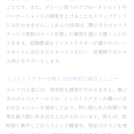
ことです。また、グリーン周りのアプローチショットや
勝どきのゴルフレッスン費用対効果を高める選
バンカーショットの精度を上げることもステップアップ
び方と体験談
には欠かせません。これらの技術は、勝どきのゴルフス
費用対効果の高いレッスンプランの選び方
クールで実際のコースを模した練習を通じて磨くことが
体験レッスンで確認すべきポイント
できます。経験豊富なインストラクターが個々のプレー
お得なキャンペーン情報を賢く利用
スタイルに合わせたアドバイスを行い、短期間でのスキ
実際の受講者が感じたコスパの良さ
ル向上をサポートします。
長期的な視点で考えるレッスンの価値
インストラクターが教える効率的な練習メニュー
レッスン中に得られる付加価値とは
口コミ高評価の勝どきゴルフスクールでスキル
ゴルフの上達には、効率的な練習が欠かせません。勝ど
を磨く3つのポイント
きのゴルフスクールでは、インストラクターが個々に合
わせたメニューを提供しており、特に限られた時間で効
口コミで高く評価される理由を探る
果を最大限に引き出す工夫がされています。例えば、短
実際に上達を実感した受講者の声
時間で集中して行うスイング練習や、特定のクラブを使
継続的なレッスンで目指すスキルアップ