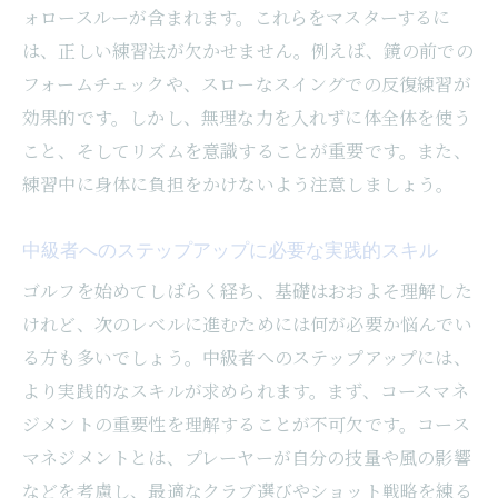
交通の便が良い立地がもたらすメリット
ォロースルーが含まれます。これらをマスターするに
最新設備が整った練習環境の紹介
は、正しい練習法が欠かせません。例えば、鏡の前での
フォームチェックや、スローなスイングでの反復練習が
仕事帰りや休日に通いやすい時間割
効果的です。しかし、無理な力を入れずに体全体を使う
快適に過ごせる施設内の設備
こと、そしてリズムを意識することが重要です。また、
周辺のゴルフ関連スポットもチェック
練習中に身体に負担をかけないよう注意しましょう。
ゴルフ初心者必見！勝どきでのレッスンで効率
的にスキルアップする方法
中級者へのステップアップに必要な実践的スキル
初心者におすすめのレッスンプランとは？
ゴルフを始めてしばらく経ち、基礎はおおよそ理解した
基礎からしっかり学べるステップアップガ
けれど、次のレベルに進むためには何が必要か悩んでい
イド
る方も多いでしょう。中級者へのステップアップには、
短期間で結果が出る練習方法
より実践的なスキルが求められます。まず、コースマネ
レッスンでの目標設定とその達成法
ジメントの重要性を理解することが不可欠です。コース
インストラクターとの信頼関係の築き方
マネジメントとは、プレーヤーが自分の技量や風の影響
などを考慮し、最適なクラブ選びやショット戦略を練る
楽しみながら続けるためのコツ