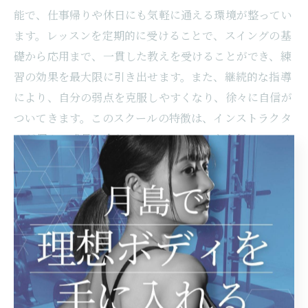
能で、仕事帰りや休日にも気軽に通える環境が整ってい
ます。レッスンを定期的に受けることで、スイングの基
礎から応用まで、一貫した教えを受けることができ、練
習の効果を最大限に引き出せます。また、継続的な指導
により、自分の弱点を克服しやすくなり、徐々に自信が
ついてきます。このスクールの特徴は、インストラクタ
ーが個々の成長に合わせたフィードバックを行い、モチ
ベーションを維持するサポートをしてくれる点です。さ
らに、定期的に目に見える成果が出るため、ゴルフに対
する情熱が再燃し、続ける楽しさを実感できます。その
結果、スコアが向上し、ゴルフをさらに楽しむことがで
きるでしょう。