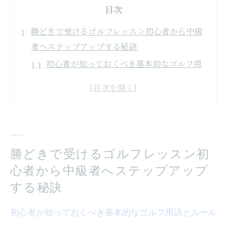
目次
勝どきで受けるゴルフレッスン初心者から中級
者へステップアップする秘訣
初心者が知っておくべき基本的なゴルフ用
語とルール
スイングの基礎をマスター！練習法と注意
点
中級者へのステップアップに必要な実践的
スキル
勝どきで受けるゴルフレッスン初
インストラクターが教える効率的な練習メ
心者から中級者へステップアップ
ニュー
する秘訣
自分に合ったクラブ選びのポイント
モチベーションを保つための心構え
初心者が知っておくべき基本的なゴルフ用語とルール