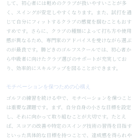
して、初心者には軽めのクラブが扱いやすいことが多
仕事終わりでも通いやすいスケジュール
く、スイングが安定しやすくなります。また、試打を通
リフレッシュを兼ねた充実した時間の使い
じて自分にフィットするクラブの感覚を掴むこともおす
方
すめです。さらに、クラブの種類によって打ち方や使用
感が異なるため、専門家のアドバイスを受けながら選ぶ
仕事と趣味のバランスの取り方
のが最良です。勝どきのゴルフスクールでは、初心者か
仲間との交流がもたらす新たな刺激
ら中級者に向けたクラブ選びのサポートが充実してお
ゴルフがもたらす心身のリフレッシュ効果
り、効率的にスキルアップを図ることができます。
継続的なレッスンで自己成長を実感
モチベーションを保つための心構え
ゴルフの練習を続ける中で、モチベーションを保つこと
は重要な課題です。まず、自分自身の小さな目標を設定
し、それに向かって取り組むことが大切です。たとえ
ば、スコアの改善や特定のスイング技術の習得を目指す
といった具体的な目標を持つことで、達成感を得られや