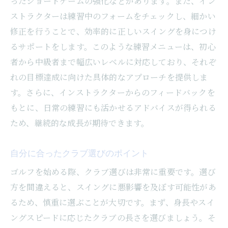
ったショートゲームの強化などがあります。また、イン
個々の課題に応じた柔軟な対応
ストラクターは練習中のフォームをチェックし、細かい
コミュニティがもたらす相乗効果
修正を行うことで、効率的に正しいスイングを身につけ
レッスン後のフォローアップが充実
るサポートをします。このような練習メニューは、初心
ゴルフレッスンで上達を実感！勝どきのスクー
者から中級者まで幅広いレベルに対応しており、それぞ
ルで得られる喜びとは
れの目標達成に向けた具体的なアプローチを提供しま
す。さらに、インストラクターからのフィードバックを
上達を実感する瞬間とは？
もとに、日常の練習にも活かせるアドバイスが得られる
インストラクターからのフィードバックが
ため、継続的な成長が期待できます。
もたらす効果
スコアアップで得られる自信と達成感
自分に合ったクラブ選びのポイント
レッスンを通じて築かれる人間関係
ゴルフを始める際、クラブ選びは非常に重要です。選び
上達することで広がるゴルフライフ
方を間違えると、スイングに悪影響を及ぼす可能性があ
仲間と共に学ぶ楽しさ
るため、慎重に選ぶことが大切です。まず、身長やスイ
仕事帰りに通える勝どきのゴルフスクールで自
ングスピードに応じたクラブの長さを選びましょう。そ
分磨きを始めよう