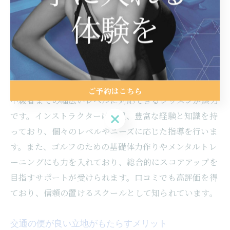
都心でアクセス抜群！勝どきのゴ
ルフスクールの魅力を徹底解説
勝どきのスクールが選ばれる理由とは？
勝どきのゴルフスクールが多くのゴルファーに選ばれる
理由は、その優れた指導力にあります。特に初心者から
ご予約はこちら
中級者までの幅広いレベルに対応できるレッスンが魅力
です。インストラクターは全員、豊富な経験と知識を持
ご予約はこちら
っており、個々のレベルやニーズに応じた指導を行いま
す。また、ゴルフのための基礎体力作りやメンタルトレ
ーニングにも力を入れており、総合的にスコアアップを
目指すサポートが受けられます。口コミでも高評価を得
ており、信頼の置けるスクールとして知られています。
交通の便が良い立地がもたらすメリット