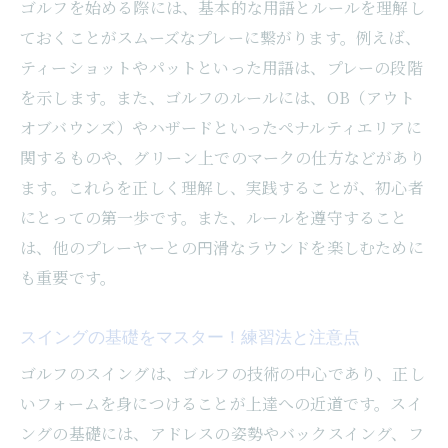
口コミで評判のインストラクターが教えるゴル
ゴルフを始める際には、基本的な用語とルールを理解し
フ技術向上術
ておくことがスムーズなプレーに繋がります。例えば、
口コミで人気のインストラクター紹介
ティーショットやパットといった用語は、プレーの段階
を示します。また、ゴルフのルールには、OB（アウト
技術向上のためのパーソナライズされたア
オブバウンズ）やハザードといったペナルティエリアに
ドバイス
関するものや、グリーン上でのマークの仕方などがあり
スコアアップを実現するための戦略的プラ
ます。これらを正しく理解し、実践することが、初心者
ンニング
にとっての第一歩です。また、ルールを遵守すること
動画を活用したフィードバックの効果
は、他のプレーヤーとの円滑なラウンドを楽しむために
メンタル強化のためのコーチングテクニッ
も重要です。
ク
定期的なレッスンで得られる上達の実感
スイングの基礎をマスター！練習法と注意点
都心でアクセス抜群！勝どきのゴルフスクール
ゴルフのスイングは、ゴルフの技術の中心であり、正し
の魅力を徹底解説
いフォームを身につけることが上達への近道です。スイ
勝どきのスクールが選ばれる理由とは？
ングの基礎には、アドレスの姿勢やバックスイング、フ