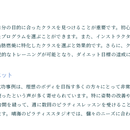
時間を有効活用したピラティスの取り入れ方
晴海のジムで行う短時間集中トレーニング
限られた時間で最大の効果を得るコツ
自分の目的に合ったクラスを見つけることが重要です。初
忙しさを気にせず通える晴海のアクセスの良さ
たプログラムを選ぶことができます。また、インストラク
効率的にダイエットを進めるためのピラティスプラン
脂肪燃焼に特化したクラスを選ぶと効果的です。さらに、
続的なトレーニングが可能となり、ダイエット目標の達成
晴海のアクセス良好なジムでピラティスを始めよう
通いやすさが続ける秘訣！晴海のジム事情
エット
初心者でも安心な晴海のピラティススタジオ
駅近のピラティスジムで始める新習慣
成功事例は、理想のボディを目指す多くの方々にとって非
整ったという声が多く寄せられています。特に姿勢の改善
交通便利な立地がもたらすトレーニング効果
合間を縫って、週に数回のピラティスレッスンを受けるこ
お気に入りのジムを見つけるためのチェックポイント
ます。晴海のピラティススタジオでは、個々のニーズに合
晴海のジムで実現する快適なダイエットライフ
ピラティスで健康管理晴海で理想のボディを手に入れる