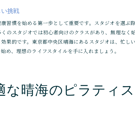
口コミで人気晴海で信頼できるピラティスのジムを選ぶ
しい挑戦
口コミが語るジム選びのポイント
健康習慣を始める第一歩として重要です。スタジオを選ぶ
信頼できるピラティスインストラクターの探し方
多くのスタジオでは初心者向けのクラスがあり、無理なく
晴海で評判の高いスタジオを徹底解説
も効果的です。東京都中央区晴海にあるスタジオは、忙し
を始め、理想のライフスタイルを手に入れましょう。
口コミを活用して最適なジムを見つける方法
選ばれる理由がわかる晴海のピラティスジム
信頼の証！晴海のピラティスジムの実績
晴海で実現する筋力アップとダイエットを両立する方法
適な晴海のピラティス
筋力アップがダイエットに与える影響
晴海のピラティスで両立するトレーニングプラン
効果的に筋力を高めるピラティスのステップ
晴海のジムで成功する筋力向上の秘訣