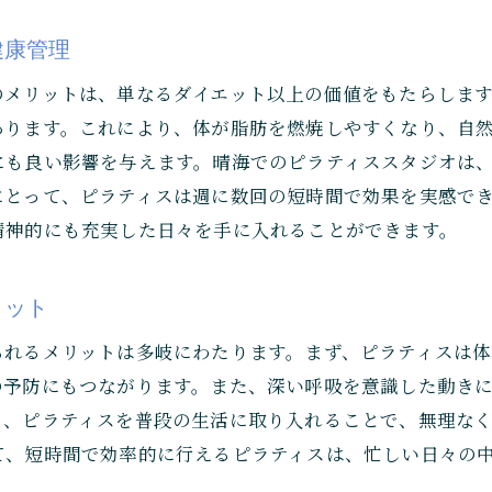
健康管理にピラティスがもたらす多大な効果
健康管理
理想のボディメイクを支えるピラティスの魅力
のメリットは、単なるダイエット以上の価値をもたらしま
晴海のジムで受けられる個別指導の利便性
あります。これにより、体が脂肪を燃焼しやすくなり、自
心身の健康を高めるピラティスの役割
にも良い影響を与えます。晴海でのピラティススタジオは
健康管理の第一歩としてのピラティス習慣
にとって、ピラティスは週に数回の短時間で効果を実感で
晴海での健康的なライフスタイルの実現方法
精神的にも充実した日々を手に入れることができます。
産後ダイエットに晴海のピラティスがオススメな理由
産後の体を優しく整えるピラティスの方法
ご予約はこちら
ご予約はこちら
リット
晴海のジムで安心して通えるママ向けプログラム
られるメリットは多岐にわたります。まず、ピラティスは
子連れでも通いやすい晴海のピラティススタジオ
の予防にもつながります。また、深い呼吸を意識した動き
産後の身体に必要な筋力と柔軟性の向上
ら、ピラティスを普段の生活に取り入れることで、無理な
産後ダイエット成功のためのピラティス活用術
て、短時間で効率的に行えるピラティスは、忙しい日々の
ママ達に支持される晴海のピラティスの特長