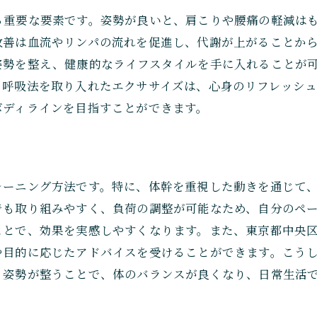
ダイエットと筋力アップを同時に進めるコツ
る重要な要素です。姿勢が良いと、肩こりや腰痛の軽減は
晴海で叶えるバランスの取れた理想の身体
改善は血流やリンパの流れを促進し、代謝が上がることか
姿勢を整え、健康的なライフスタイルを手に入れることが
、呼吸法を取り入れたエクササイズは、心身のリフレッシ
ボディラインを目指すことができます。
レーニング方法です。特に、体幹を重視した動きを通じて
でも取り組みやすく、負荷の調整が可能なため、自分のペ
ことで、効果を実感しやすくなります。また、東京都中央
や目的に応じたアドバイスを受けることができます。こう
。姿勢が整うことで、体のバランスが良くなり、日常生活