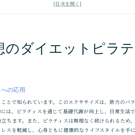
成功事例から学ぶピラティスでのダイエット
ピラティスを通じて得られる継続的な健康管理
日常生活に取り入れるピラティスのメリット
晴海のピラティススタジオで始める新しい挑戦
想のダイエットピラテ
ダイエットに最適な晴海のピラティスで姿勢も筋力もアッ
正しい姿勢がもたらす健康への影響
ピラティスで姿勢改善を目指す方法
筋力アップがもたらすダイエットのメリット
晴海のスタジオで受けられる専門的な指導
トへの応用
ピラティスで達成する理想の身体バランス
ることで知られています。このエクササイズは、筋力のバ
姿勢改善と筋力アップを組み合わせたトレーニング
的には、ピラティスを通じて基礎代謝が向上し、日常生活
忙しいあなたにぴったり晴海のピラティスで効率的なダイ
役立ちます。また、ピラティスは無理なく続けられるため
忙しい日々でも続けられるピラティスのポイント
トレスを軽減し、心身ともに健康的なライフスタイルを手