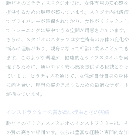
口コミで評判のスタジオの特徴とは
勝どきのピラティススタジオでは、女性専用の安心感を
提供するための環境が整っています。スタジオ内は清潔
初めての方でも安心なサポート体制
でプライバシーが確保されており、女性がリラックスし
設備と雰囲気が初参加者にも優しい理由
てトレーニングに集中できる空間が用意されています。
インストラクターとの相性を確認する方法
さらに、スタジオのスタッフは女性特有の身体の変化や
スタジオ見学で安心感を得るためのポイン
悩みに理解があり、親身になって相談に乗ることができ
ト
ます。このような環境が、健康的なライフスタイルを実
実際の体験談から学ぶ、初回参加の心得
現するために、通いやすく安心感を提供する秘訣となっ
姿勢改善に効果的勝どきのおすすめピラティス
ています。ピラティスを通じて、女性が自分自身の身体
スタジオを徹底解説
に向き合い、理想の姿を追求するための最適なサポート
姿勢改善に特化したプログラムの内容
が揃っています。
ピラティスで体幹を強化する方法
インストラクターの質が高い理由とその実績
専門家による姿勢診断と目標設定
勝どきのピラティススタジオのインストラクターは、そ
姿勢改善のための正しいフォームとテクニ
の質の高さで評判です。彼らは豊富な経験と専門的な知
ック