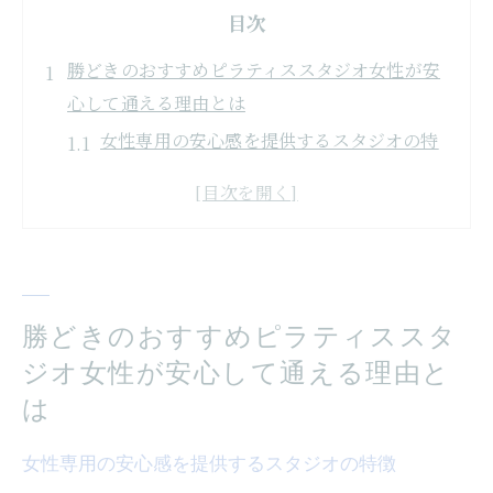
目次
勝どきのおすすめピラティススタジオ女性が安
心して通える理由とは
女性専用の安心感を提供するスタジオの特
徴
インストラクターの質が高い理由とその実
績
アクセスの便利さが通いやすさをアップ
初心者でも安心サポートが充実
勝どきのおすすめピラティススタ
口コミから見るスタジオの評判と実際の声
ジオ女性が安心して通える理由と
長く通い続けられる環境づくりの工夫
は
口コミで人気勝どきのピラティススタジオ初め
女性専用の安心感を提供するスタジオの特徴
てでも安心の環境