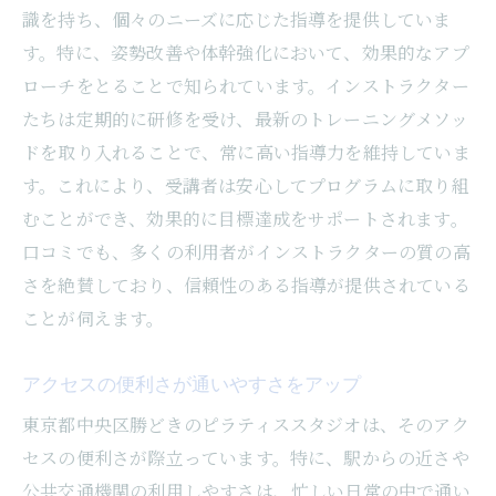
識を持ち、個々のニーズに応じた指導を提供していま
継続的な通い方で効果を実感する方法
す。特に、姿勢改善や体幹強化において、効果的なアプ
実際に効果を感じた利用者の声
ローチをとることで知られています。インストラクター
女性に人気の理由勝どきのピラティススタジオ
たちは定期的に研修を受け、最新のトレーニングメソッ
で健康美を手に入れよう
ドを取り入れることで、常に高い指導力を維持していま
女性の健康美をサポートするカスタマイズ
す。これにより、受講者は安心してプログラムに取り組
プログラム
むことができ、効果的に目標達成をサポートされます。
美しい体を作るためのピラティスの魅力
口コミでも、多くの利用者がインストラクターの質の高
女性特有の体型ニーズに応えるスタジオ
さを絶賛しており、信頼性のある指導が提供されている
ことが伺えます。
プライバシーが確保された安心の環境
美と健康を両立するための習慣化のコツ
アクセスの便利さが通いやすさをアップ
実際の利用者が語る、効果的なピラティス
東京都中央区勝どきのピラティススタジオは、そのアク
体験
セスの便利さが際立っています。特に、駅からの近さや
勝どきで見つけた口コミ評価の高いピラティス
公共交通機関の利用しやすさは、忙しい日常の中で通い