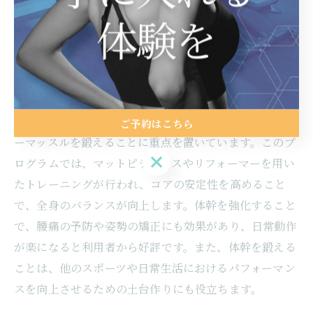
り、全体的な健康の向上を実感できます。
ピラティスで体幹を強化する方法
ピラティスは体幹を強化するための効果的なエクササイ
ズとして知られています。勝どきのスタジオでは、体幹
強化に特化したプログラムを提供しており、特にインナ
ご予約はこちら
ーマッスルを鍛えることに重点を置いています。このプ
ご予約はこちら
ログラムでは、マットピラティスやリフォーマーを用い
たトレーニングが行われ、コアの安定性を高めること
で、全身のバランスが向上します。体幹を強化すること
で、腰痛の予防や姿勢の矯正にも効果があり、日常動作
が楽になると利用者から好評です。また、体幹を鍛える
ことは、他のスポーツや日常生活におけるパフォーマン
スを向上させるための土台作りにも役立ちます。