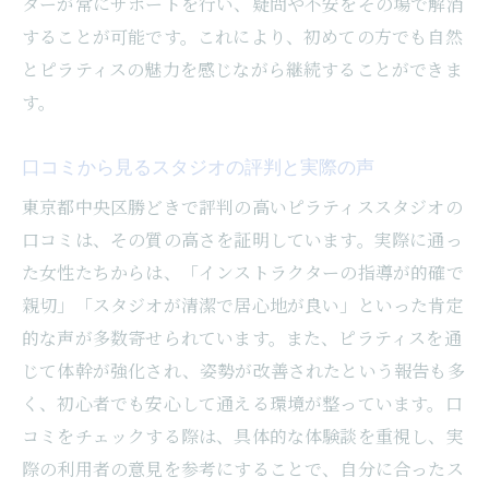
ターが常にサポートを行い、疑問や不安をその場で解消
ト体制
することが可能です。これにより、初めての方でも自然
初めての方でも安心なレッスンの流れ
とピラティスの魅力を感じながら継続することができま
通いやすい立地と時間帯の選び方
す。
初心者が感じる不安を解消する方法
勝どきのピラティススタジオアクセス良好で通
口コミから見るスタジオの評判と実際の声
いやすい理由
東京都中央区勝どきで評判の高いピラティススタジオの
勝どきエリアのアクセスの良さが人気の理
口コミは、その質の高さを証明しています。実際に通っ
由
た女性たちからは、「インストラクターの指導が的確で
交通の便が良いスタジオの選び方
親切」「スタジオが清潔で居心地が良い」といった肯定
的な声が多数寄せられています。また、ピラティスを通
スタジオ周辺の環境と利便性
じて体幹が強化され、姿勢が改善されたという報告も多
通いやすさを重視したスタジオの魅力
く、初心者でも安心して通える環境が整っています。口
アクセスしやすい時間帯を選ぶコツ
コミをチェックする際は、具体的な体験談を重視し、実
通勤や育児中でも通いやすい秘訣
際の利用者の意見を参考にすることで、自分に合ったス
口コミで話題勝どきのピラティススタジオで理