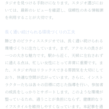
タジオを見つける手助けになります。スタジオ選びにお
想のボディを目指そう
いては、最新のレビューを確認し、信頼性のある情報源
理想のボディを手に入れるためのピラティ
を利用することが大切です。
スの魅力
口コミから見る効果的なレッスン内容
長く通い続けられる環境づくりの工夫
インストラクターが教える効果的なトレー
勝どきのピラティススタジオでは、長く通い続けられる
ニング法
環境づくりに注力しています。まず、アクセスの良さが
理想のボディを目指すためのモチベーショ
一つの大きな魅力です。駅から近く、天候に左右されず
ン維持のコツ
に通える点は、忙しい女性にとって非常に重要です。ま
た、スタジオ内はリラックスできる雰囲気を大切にして
実際にボディメイクに成功した事例とアド
おり、快適な空間が広がっています。さらに、インスト
バイス
ラクターたちは各々の目標に応じた指導を行い、参加者
口コミを活用して自分に合ったレッスンを
の成長をしっかりとサポートします。このような環境が
見つけよう
整っているため、通うことが負担にならず、健康的なラ
イフスタイルを維持しやすくなっています。本記事を通