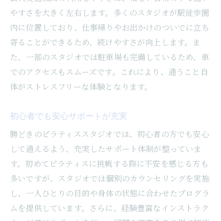
スタジオその魅力とは
やすさを大きく左右します。多くのスタジオが駅徒歩圏
高評価の理由を口コミから探る
内に位置しており、仕事帰りやお出かけのついでに立ち
口コミで話題の特別なレッスンプログラム
寄ることができるため、続けやすさが向上します。ま
インストラクターの質が好評な理由
た、一部のスタジオでは駐車場も完備しているため、車
スタジオ内の雰囲気が魅力的なポイント
でのアクセスもスムーズです。これにより、通うこと自
体験談から見るスタジオの実際の魅力
体がストレスフリーな体験となります。
口コミを活用して自分に合ったスタジオを
初心者でも安心サポートが充実
選ぶ方法
初心者必見勝どきで安心して始められるピラテ
勝どきのピラティススタジオでは、初心者の方でも安心
ィススタジオの選び方
して通えるよう、充実したサポート体制が整っていま
す。初めてピラティスに挑戦する際に不安を感じる方も
初心者におすすめのピラティススタジオの
多いですが、スタジオでは個別のカウンセリングを実施
特徴
し、一人ひとりの目的や身体の状態に合わせたプログラ
体験レッスンを活用して選ぶポイント
ムを提供しています。さらに、経験豊富なインストラク
初心者に優しいインストラクターのサポー