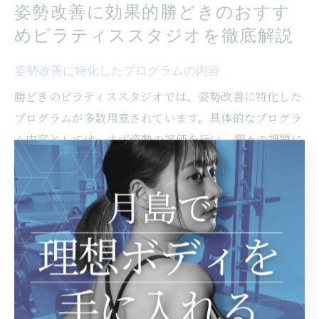
姿勢改善に効果的勝どきのおすす
めピラティススタジオを徹底解説
姿勢改善に特化したプログラムの内容
勝どきのピラティススタジオでは、姿勢改善に特化した
プログラムが多数用意されています。具体的なプログラ
ム内容としては、まず姿勢の評価を行い、個々の課題に
対応したエクササイズを提案します。例えば、背中や骨
盤のゆがみを整えるストレッチや、肩甲骨周りの筋肉を
強化する動きが含まれています。これらの動きは、日常
生活での姿勢を自然に改善することを目指しています。
また、専門のインストラクターが個々の状態に合わせて
指導を行うため、初心者でも安心して参加できる環境が
整っています。姿勢を良くすることは、見た目の美しさ
だけでなく、身体のバランスや痛みの軽減にもつなが