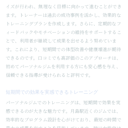
イズが行われ、無理なく目標に向かって進むことができ
定期的なフィードバックとアドバイス
ます。トレーナーは過去の成功事例を活かし、効果的な
体重減少とストレス解消月島の女性向けジムが
トレーニングプランを作成します。さらに、定期的なフ
提供する解決策
ィードバックやモチベーションの維持をサポートするこ
体脂肪率を効果的に落とすトレーニング
とで、利用者が継続して成果を出せるよう努めていま
心身のリフレッシュを促すプログラム
す。これにより、短期間での体型改善や健康増進が期待
ダイエットとリラクゼーションの融合
できるのです。口コミでも高評価のこのアプローチは、
精神的な疲れを癒すヨガやピラティス
初めてパーソナルジムを利用する方にも安心感を与え、
自己肯定感を高めるフィットネス体験
信頼できる指導が受けられると評判です。
ライフスタイル全体の改善をサポート
短期間での効果を実感できるトレーニング
月島駅近くのパーソナルジムでトレーナーと作
る理想の体型
パーソナルジムでのトレーニングは、短期間で効果を実
感できるのが大きな魅力です。月島駅近くのジムでは、
目標達成までのロードマップ作成
効率的なプログラム設計を心がけており、最短の時間で
一人ひとりに合ったトレーニング計画