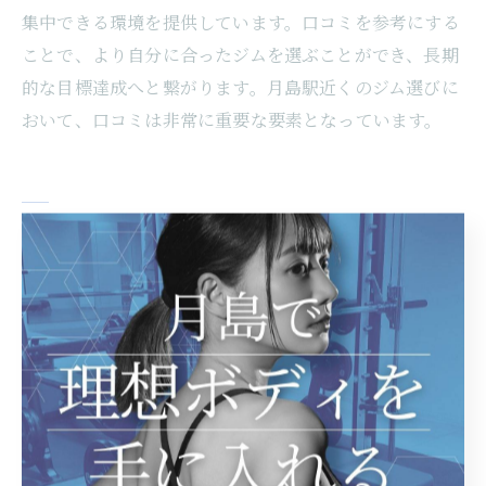
集中できる環境を提供しています。口コミを参考にする
ことで、より自分に合ったジムを選ぶことができ、長期
的な目標達成へと繋がります。月島駅近くのジム選びに
おいて、口コミは非常に重要な要素となっています。
40代・50代女性におすすめ月島の
ジムで健康的なライフスタイルを
年齢に応じた体力づくりプログラム
40代・50代の女性に特化したパーソナルジムでは、年齢
に応じた体力づくりプログラムを提供しています。体力
の低下や代謝の変化といった年齢特有の課題に対し、個
別のトレーニングプランが用意されています。例えば、