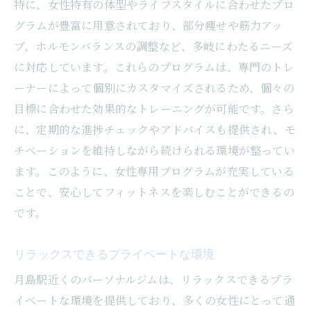
特に、女性特有の体型やライフスタイルに合わせたプロ
セキュリティ対策が充実した施設
グラムが豊富に用意されており、部分痩せや筋力アッ
予約制で混雑を避けたトレーニング
プ、ホルモンバランスの調整など、多岐にわたるニーズ
安心して相談できる女性トレーナー
に対応しています。これらのプログラムは、専門のトレ
口コミで評判の信頼できるジム
ーナーによって個別にカスタマイズされるため、個々の
40代・50代女性におすすめ月島のジムで健康的
目標に合わせた効果的なトレーニングが可能です。さら
なライフスタイルを
に、定期的な進捗チェックやアドバイスも提供され、モ
年齢に応じた体力づくりプログラム
チベーションを維持しながら続けられる環境が整ってい
ます。このように、女性専用プログラムが充実している
健康相談も受けられる多目的ジム
ことで、安心してフィットネスを楽しむことができるの
ストレス解消に効果的なトレーニング
です。
持続可能な食事と運動の提案
生活リズムに合わせたプランニング
リラックスできるプライベートな環境
心身の健康を支える総合サポート
月島駅近くのパーソナルジムは、リラックスできるプラ
パーソナルジムが女性のフィットネスの選択肢
イベートな環境を提供しており、多くの女性にとって通