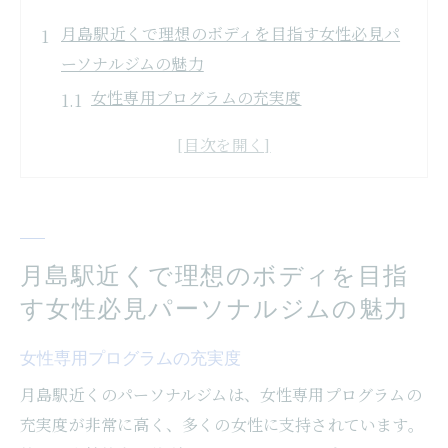
月島駅近くで理想のボディを目指す女性必見パ
ーソナルジムの魅力
女性専用プログラムの充実度
リラックスできるプライベートな環境
経験豊富なトレーナーによるパーソナライ
ズ指導
短期間での効果を実感できるトレーニング
健康維持と美容を兼ね備えたプラン
月島駅近くで理想のボディを目指
コミュニケーションを重視したアプローチ
す女性必見パーソナルジムの魅力
プライバシー重視月島駅周辺の女性向けパーソ
女性専用プログラムの充実度
ナルジムの特徴
月島駅近くのパーソナルジムは、女性専用プログラムの
完全個室でのマンツーマンサポート
充実度が非常に高く、多くの女性に支持されています。
女性に特化した設備とアメニティ