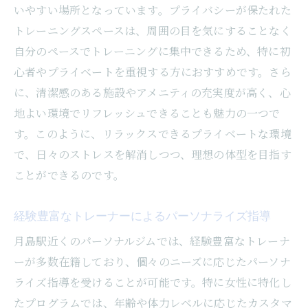
となる理由
いやすい場所となっています。プライバシーが保たれた
個々の目標に合わせたカスタマイズ
トレーニングスペースは、周囲の目を気にすることなく
最新のフィットネス機器の導入
自分のペースでトレーニングに集中できるため、特に初
モチベーション維持のためのサポート
心者やプライベートを重視する方におすすめです。さら
に、清潔感のある施設やアメニティの充実度が高く、心
健康管理を重視したトレーニング指導
地よい環境でリフレッシュできることも魅力の一つで
効率的な成果を実感できるプログラム
す。このように、リラックスできるプライベートな環境
コミュニティの一員としてのサポート
で、日々のストレスを解消しつつ、理想の体型を目指す
月島で見つける女性のためのパーソナルジム最
ことができるのです。
適プラン
初心者から上級者まで対応可能なコース
経験豊富なトレーナーによるパーソナライズ指導
柔軟なスケジュール対応
月島駅近くのパーソナルジムでは、経験豊富なトレーナ
目的別に選べる多様なプラン
ーが多数在籍しており、個々のニーズに応じたパーソナ
手頃な価格設定とプラン内容
ライズ指導を受けることが可能です。特に女性に特化し
目標達成に向けた進捗確認
たプログラムでは、年齢や体力レベルに応じたカスタマ