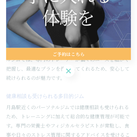
関節に優しい運動や、体幹の強化を目的としたトレーニ
ングが含まれており、安全で効果的に体力を向上させる
ことができます。また、柔軟性を重視したストレッチメ
ニューもあり、日常生活の質向上に貢献します。このよ
うなプログラムは、長期的な健康維持に役立つだけでな
く、自己肯定感を高める効果も期待できます。パーソナ
ご予約はこちら
ルジムでは、専門のトレーナーが個々のニーズを細かく
把握し、最適なプランを提案してくれるため、安心して
ご予約はこちら
続けられるのが魅力です。
健康相談も受けられる多目的ジム
月島駅近くのパーソナルジムでは健康相談も受けられる
ため、トレーニングに加えて総合的な健康管理が可能で
す。専門の栄養士やフィジカルセラピストが常駐し、食
事や日々のストレス管理に関するアドバイスを受けるこ