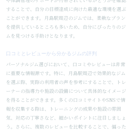
や体調管理のサポートが付帯されているかどうかを確認
不安を解消するためのサポート体制
することで、自分の目標達成に向けた最適な環境を選ぶ
段階的なステップアップの方法
ことができます。月島駅周辺のジムでは、柔軟なプラン
安心して続けられる環境作り
を提供しているところも多いため、自分にぴったりのジ
月島駅周辺おすすめパーソナルジム選びのヒン
ムを見つける手助けとなります。
ト
口コミとレビューから分かるジムの評判
人気のジムの特色と評判
初心者におすすめのジムとは
パーソナルジム選びにおいて、口コミやレビューは非常
に重要な情報源です。特に、月島駅周辺で効果的なジム
上級者向けの施設選びのポイント
を選ぶ際、実際の利用者の声を参考にすることで、トレ
コストパフォーマンスの良いジムの見つけ
ーナーの指導力や施設の設備について具体的なイメージ
方
を得ることができます。多くの口コミサイトやSNSで情
専門的な指導を受けられるジム
報を収集する際は、トレーニングの成果や施設の雰囲
ユニークなサービスを提供するジム
気、対応の丁寧さなど、細かいポイントに注目しましょ
う。さらに、複数のレビューを比較することで、偏った