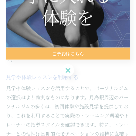
ムは、仕事帰りや休日のスケジュールにも柔軟に対応で
きるため、忙しいライフスタイルの方にもおすすめで
す。さらに、駅周辺にはさまざまな飲食店や商業施設が
揃っているため、トレーニング後のリフレッシュも容易
です。このように、アクセスの良さを重視することは、
パーソナルジムを効果的に活用するための鍵となりま
ご予約はこちら
す。
ご予約はこちら
見学や体験レッスンを利用する
見学や体験レッスンを活用することで、パーソナルジム
の選択はより確実なものになります。月島駅周辺のパー
ソナルジムの多くは、初回体験や施設見学を提供してお
り、これを利用することで実際のトレーニング環境やト
レーナーの指導スタイルを確認できます。特に、トレー
ナーとの相性は長期的なモチベーションの維持に直結す