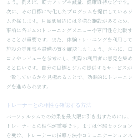
ょう。例えば、筋力アップや減量、健康維持などです。
る
次に、その目標に特化したプログラムを提供しているジ
進捗を記録しモチベーションを維持する
ムを探します。月島駅周辺には多様な施設があるため、
目標達成までのスケジュールを立てる
事前に各ジムのトレーニングメニューや専門性を比較す
月島駅周辺で自分に合ったパーソナルジムを見
ることが重要です。また、体験トレーニングを利用して
つけるには
施設の雰囲気や設備の質を確認しましょう。さらに、口
アクセスの良さを重視するメリット
コミやレビューを参考にし、実際の利用者の意見を集め
ると良いです。自分の目標とジムの提供するサービスが
見学や体験レッスンを利用する
一致しているかを見極めることで、効果的にトレーニン
周辺のジムの特色を比較する
グを進められます。
友人や知人の評判を参考にする
オンラインでの情報収集の方法
トレーナーとの相性を確認する方法
ジムの雰囲気を体感するためのポイント
パーソナルジムでの効果を最大限に引き出すためには、
トレーニングの継続を助ける秘訣パーソナルジ
トレーナーとの相性が重要です。まずは体験セッション
ム活用法
を受け、トレーナーの指導方法やコミュニケーションス