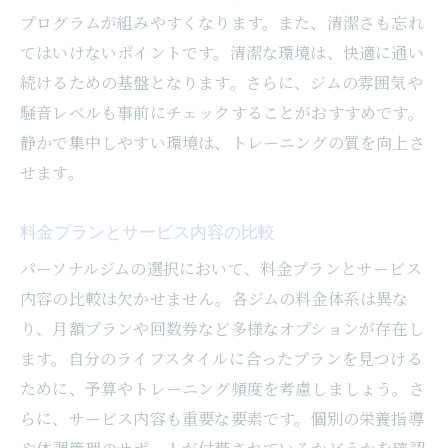
プログラムが組みやすくなります。また、清潔さも忘れ
パーソナルジムでの個別指導がもたらす利点と
てはいけないポイントです。清潔な環境は、快適に通い
は
続けるための基盤となります。さらに、ジムの雰囲気や
個々のニーズに合ったトレーニング
騒音レベルも事前にチェックすることがおすすめです。
専門家のアドバイスを受けるメリット
静かで集中しやすい環境は、トレーニングの質を向上さ
安全で効果的なプログラムの実践
せます。
モチベーションの維持を助けるサポート
フィードバックを基にした改善策
料金プランとサービス内容の比較
トレーナーとの信頼関係の構築
パーソナルジムの選択において、料金プランとサービス
初心者でも安心して通える月島駅のパーソナル
内容の比較は欠かせません。各ジムの料金体系は異な
ジム
り、月額プランや回数券など多様なオプションが存在し
ます。自分のライフスタイルに合ったプランを見つける
初心者向けプログラムの特長
ために、予算やトレーニング頻度を考慮しましょう。さ
優しいトレーナーの選び方
らに、サービス内容も重要な要素です。個別の栄養指導
初めてのトレーニングでの心がけ