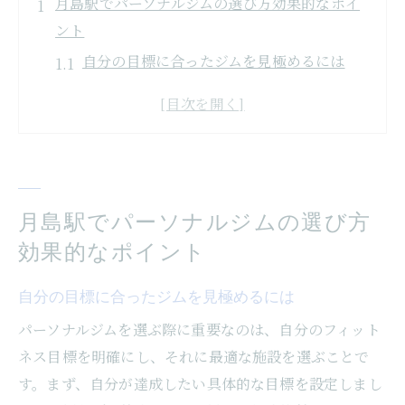
月島駅でパーソナルジムの選び方効果的なポイ
ント
自分の目標に合ったジムを見極めるには
トレーナーとの相性を確認する方法
施設の設備と環境をチェックするポイント
料金プランとサービス内容の比較
口コミとレビューから分かるジムの評判
体験トレーニングの活用法
月島駅でパーソナルジムの選び方
パーソナルジムで得られる成果を最大化する方
効果的なポイント
法
自分の目標に合ったジムを見極めるには
個別のトレーニングプランを活用する
パーソナルジムを選ぶ際に重要なのは、自分のフィット
定期的なカウンセリングの重要性
ネス目標を明確にし、それに最適な施設を選ぶことで
食事指導の取り入れ方
す。まず、自分が達成したい具体的な目標を設定しまし
自宅でのセルフトレーニングを組み合わせ