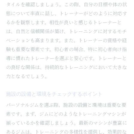
目標を明確に設定する方法
タイルを確認しましょう。この際、自分の目標や体の状
習慣化を助けるスケジュール管理
態について率直に話し、トレーナーがどのように対応す
楽しくトレーニングを続ける工夫
るかを観察します。相性が良いと感じるトレーナーと
は、自然と信頼関係が築け、トレーニングに対するモチ
フィードバックを活用した改善の仕方
ベーションも高まります。また、トレーナーの資格や経
トレーニング仲間を作る利点
験も重要な要素です。初心者の場合、特に初心者向け指
成功体験を共有しモチベーションを高める
導に慣れたトレーナーを選ぶと安心です。トレーナーと
月島駅のパーソナルジムで体型改善をスムーズ
の良好な関係は、持続的なトレーニングにおいて大きな
に進める
力となるでしょう。
長期的な目標設定の重要性
短期的な成功体験の積み重ね
施設の設備と環境をチェックするポイント
食事と運動のバランスを取る方法
パーソナルジムを選ぶ際、施設の設備と環境は重要な要
プロのアドバイスを最大限に活用する
素です。まず、ジムにどのようなトレーニングマシンが
体調管理と休養の取り方
揃っているかを確認しましょう。最新のマシンが豊富に
あるジムは、トレーニングの多様性を提供し、効果的な
ポジティブなマインドセットを保つ